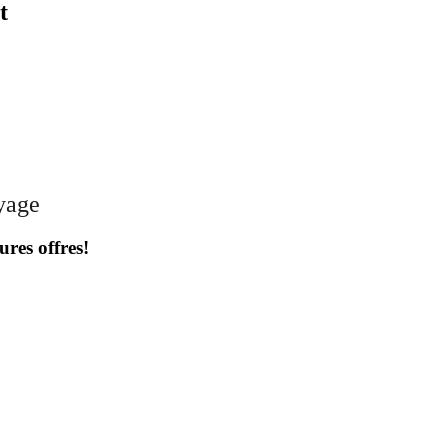
t
oyage
ures offres!