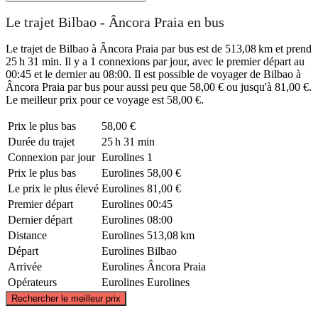
Le trajet Bilbao - Âncora Praia en bus
Le trajet de Bilbao à Âncora Praia par bus est de 513,08 km et prend
25 h 31 min. Il y a 1 connexions par jour, avec le premier départ au
00:45 et le dernier au 08:00. Il est possible de voyager de Bilbao à
Âncora Praia par bus pour aussi peu que 58,00 € ou jusqu'à 81,00 €.
Le meilleur prix pour ce voyage est 58,00 €.
Prix ​​le plus bas
58,00 €
Durée du trajet
25 h 31 min
Connexion par jour
Eurolines
1
Prix ​​le plus bas
Eurolines
58,00 €
Le prix le plus élevé
Eurolines
81,00 €
Premier départ
Eurolines
00:45
Dernier départ
Eurolines
08:00
Distance
Eurolines
513,08 km
Départ
Eurolines
Bilbao
Arrivée
Eurolines
Âncora Praia
Opérateurs
Eurolines
Eurolines
©
CARTO
, ©
OpenStreetMap
contributors
Rechercher le meilleur prix