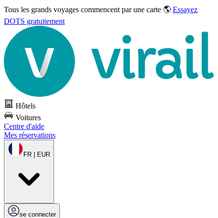
Tous les grands voyages commencent par une carte 🌎
Essayez
DOTS gratuitement
Hôtels
Voitures
Centre d'aide
Mes réservations
FR | EUR
se connecter