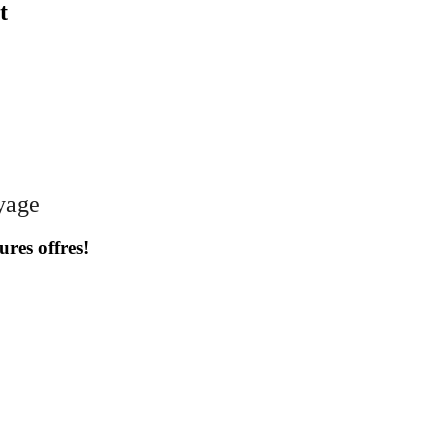
t
oyage
ures offres!