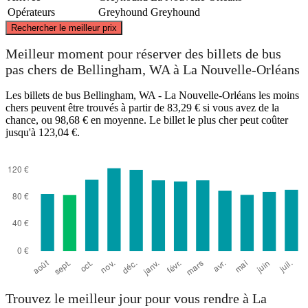
Opérateurs
Greyhound
Greyhound
©
CARTO
, ©
OpenStreetMap
contributors
Rechercher le meilleur prix
Bellingham, WA
Meilleur moment pour réserver des billets de bus
pas chers de Bellingham, WA à La Nouvelle-Orléans
Les billets de bus Bellingham, WA - La Nouvelle-Orléans les moins
chers peuvent être trouvés à partir de 83,29 € si vous avez de la
chance, ou 98,68 € en moyenne. Le billet le plus cher peut coûter
jusqu'à 123,04 €.
New Orleans, LA
Trouvez le meilleur jour pour vous rendre à La