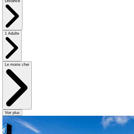
Distance
1 Adulte
Le moins cher
Voir plus