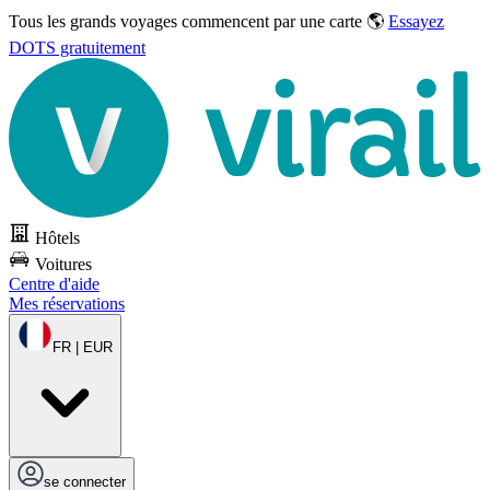
Tous les grands voyages commencent par une carte 🌎
Essayez
DOTS gratuitement
Hôtels
Voitures
Centre d'aide
Mes réservations
FR | EUR
se connecter