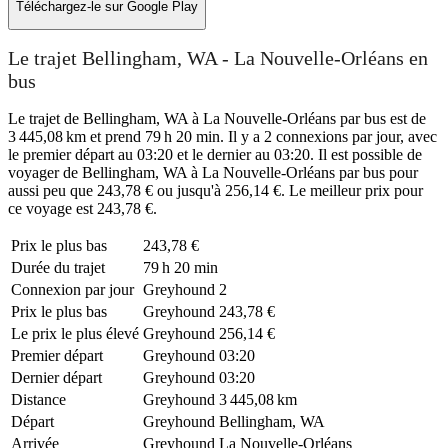
Téléchargez-le sur
Google Play
Le trajet Bellingham, WA - La Nouvelle-Orléans en
bus
Le trajet de Bellingham, WA à La Nouvelle-Orléans par bus est de
3 445,08 km et prend 79 h 20 min. Il y a 2 connexions par jour, avec
le premier départ au 03:20 et le dernier au 03:20. Il est possible de
voyager de Bellingham, WA à La Nouvelle-Orléans par bus pour
aussi peu que 243,78 € ou jusqu'à 256,14 €. Le meilleur prix pour
ce voyage est 243,78 €.
Prix ​​le plus bas
243,78 €
Durée du trajet
79 h 20 min
Connexion par jour
Greyhound
2
Prix ​​le plus bas
Greyhound
243,78 €
Le prix le plus élevé
Greyhound
256,14 €
Premier départ
Greyhound
03:20
Dernier départ
Greyhound
03:20
Distance
Greyhound
3 445,08 km
Départ
Greyhound
Bellingham, WA
Arrivée
Greyhound
La Nouvelle-Orléans