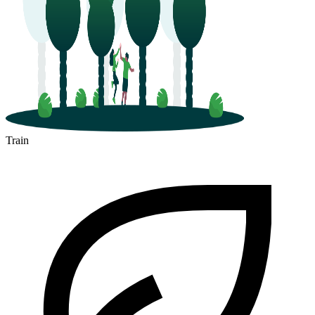
Train