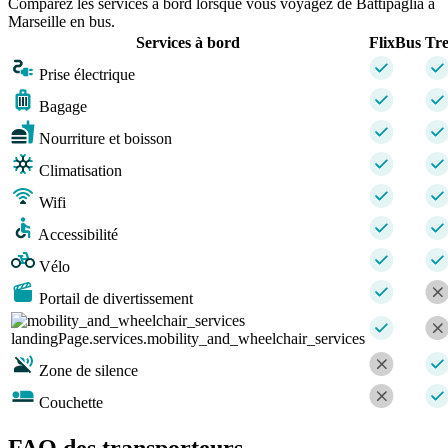
Comparez les services à bord lorsque vous voyagez de Battipaglia à
Marseille en bus.
Services à bord
FlixBus
Tre
Prise électrique
Bagage
Nourriture et boisson
Climatisation
Wifi
Accessibilité
Vélo
Portail de divertissement
landingPage.services.mobility_and_wheelchair_services
Zone de silence
Couchette
FAQ des transporteurs