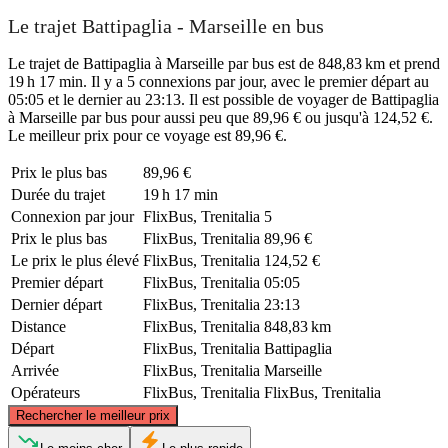
Le trajet Battipaglia - Marseille en bus
Le trajet de Battipaglia à Marseille par bus est de 848,83 km et prend
19 h 17 min. Il y a 5 connexions par jour, avec le premier départ au
05:05 et le dernier au 23:13. Il est possible de voyager de Battipaglia
à Marseille par bus pour aussi peu que 89,96 € ou jusqu'à 124,52 €.
Le meilleur prix pour ce voyage est 89,96 €.
Prix ​​le plus bas
89,96 €
Durée du trajet
19 h 17 min
Connexion par jour
FlixBus, Trenitalia
5
Prix ​​le plus bas
FlixBus, Trenitalia
89,96 €
Le prix le plus élevé
FlixBus, Trenitalia
124,52 €
Premier départ
FlixBus, Trenitalia
05:05
Dernier départ
FlixBus, Trenitalia
23:13
Distance
FlixBus, Trenitalia
848,83 km
Départ
FlixBus, Trenitalia
Battipaglia
Arrivée
FlixBus, Trenitalia
Marseille
Opérateurs
FlixBus, Trenitalia
FlixBus, Trenitalia
©
CARTO
, ©
OpenStreetMap
contributors
Rechercher le meilleur prix