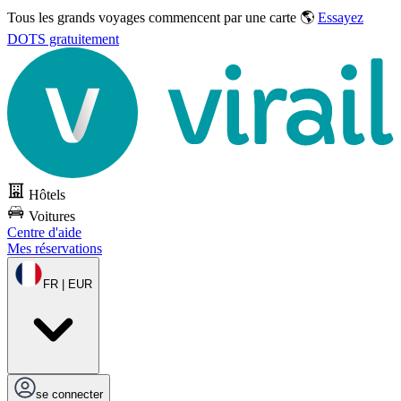
Tous les grands voyages commencent par une carte 🌎
Essayez
DOTS gratuitement
Hôtels
Voitures
Centre d'aide
Mes réservations
FR | EUR
se connecter