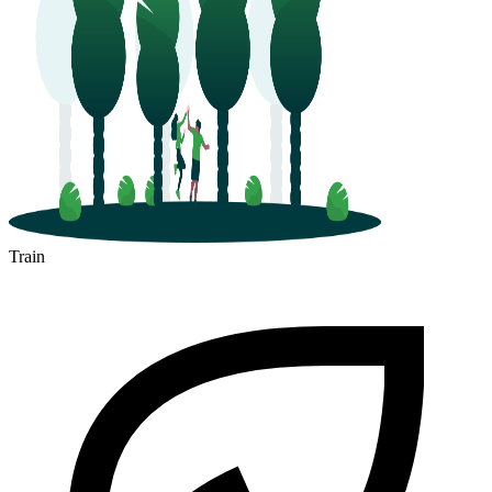
Train