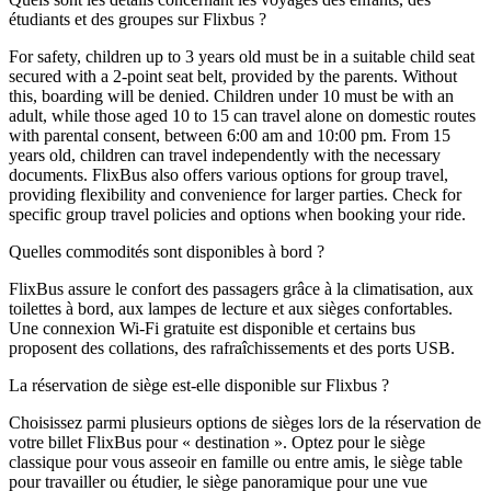
étudiants et des groupes sur Flixbus ?
For safety, children up to 3 years old must be in a suitable child seat
secured with a 2-point seat belt, provided by the parents. Without
this, boarding will be denied. Children under 10 must be with an
adult, while those aged 10 to 15 can travel alone on domestic routes
with parental consent, between 6:00 am and 10:00 pm. From 15
years old, children can travel independently with the necessary
documents. FlixBus also offers various options for group travel,
providing flexibility and convenience for larger parties. Check for
specific group travel policies and options when booking your ride.
Quelles commodités sont disponibles à bord ?
FlixBus assure le confort des passagers grâce à la climatisation, aux
toilettes à bord, aux lampes de lecture et aux sièges confortables.
Une connexion Wi-Fi gratuite est disponible et certains bus
proposent des collations, des rafraîchissements et des ports USB.
La réservation de siège est-elle disponible sur Flixbus ?
Choisissez parmi plusieurs options de sièges lors de la réservation de
votre billet FlixBus pour « destination ». Optez pour le siège
classique pour vous asseoir en famille ou entre amis, le siège table
pour travailler ou étudier, le siège panoramique pour une vue