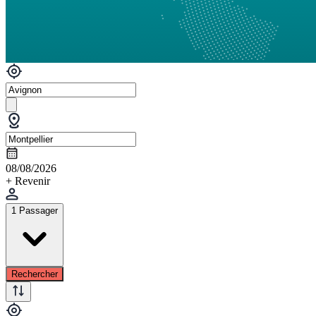
08/08/2026
+ Revenir
1 Passager
Rechercher