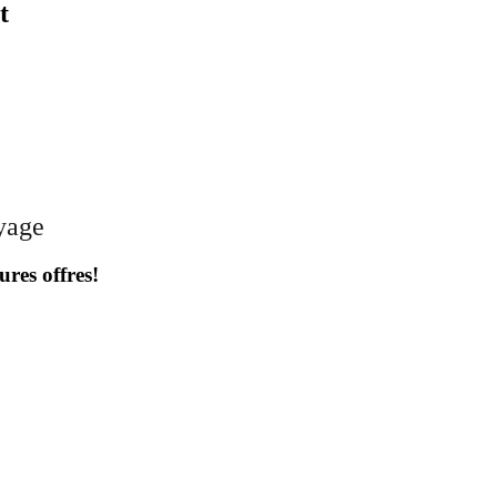
t
oyage
ures offres!