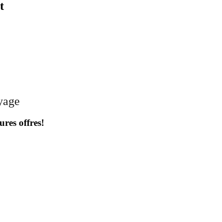
t
oyage
ures offres!