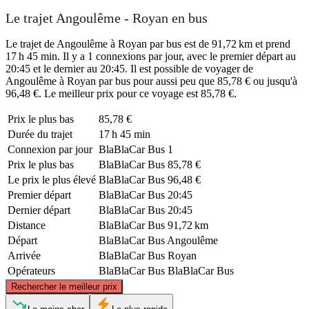
Le trajet Angoulême - Royan en bus
Le trajet de Angoulême à Royan par bus est de 91,72 km et prend
17 h 45 min. Il y a 1 connexions par jour, avec le premier départ au
20:45 et le dernier au 20:45. Il est possible de voyager de
Angoulême à Royan par bus pour aussi peu que 85,78 € ou jusqu'à
96,48 €. Le meilleur prix pour ce voyage est 85,78 €.
Prix ​​le plus bas
85,78 €
Durée du trajet
17 h 45 min
Connexion par jour
BlaBlaCar Bus
1
Prix ​​le plus bas
BlaBlaCar Bus
85,78 €
Le prix le plus élevé
BlaBlaCar Bus
96,48 €
Premier départ
BlaBlaCar Bus
20:45
Dernier départ
BlaBlaCar Bus
20:45
Distance
BlaBlaCar Bus
91,72 km
Départ
BlaBlaCar Bus
Angoulême
Arrivée
BlaBlaCar Bus
Royan
Opérateurs
BlaBlaCar Bus
BlaBlaCar Bus
©
CARTO
, ©
OpenStreetMap
contributors
Rechercher le meilleur prix