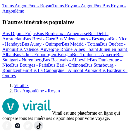
Trains Angoulême - Royan
Trains Royan - Angoulême
Bus Royan -
Angoulême
D'autres itinéraires populaires
Bus Dijon - Fréjus
Bus Bordeaux - Annemasse
Bus Delft -
Amsterdam
Bus Brest - Caen
Bus Valenciennes - Besançon
Bus Nice
- Hendaye
Bus Auray - Quimper
Bus Madrid - Totana
Bus Quebec -
Amqui
Bus Valence, Auvergne-Rhône-Alpes - Saint-Julien-en-Saint-
Alban
Bus Ulm - Fribourg-en-Brisgau
Bus Toulouse - Auxerre
Bus
Stuttgart - Nuremberg
Bus Beauvais - Abbeville
Bus Dunkerque -
Nice
Bus Bourges - Paris
Bus Bari - Crémone
Bus Strasbourg -
Rountzenheim
Bus La Canourgue - Aumont-Aubrac
Bus Bordeaux -
Ondres
Virail
>
Bus Angoulême - Royan
Virail est une plateforme en ligne qui
compare tous les itinéraires disponibles pour votre voyage.