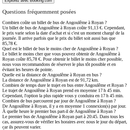
Explorez avec Booking.com
Questions fréquemment posées
Combien coûte un billet de bus de Angoulême à Royan ?
Un billet de bus de Angoulême à Royan coûte 91,13 €. Cependant,
le prix varie selon la date d'achat et si c'est un moment chargé de la
journée. Il arrive parfois que le prix du billet soit aussi bas que
85,78 €.
Quel est le billet de bus le moins cher de Angoulême à Royan ?
Le billet le moins cher que vous pouvez obtenir de Angoulême à
Royan coûte 85,78 €. Pour obtenir le billet le moins cher possible,
nous vous recommandons de réserver le plus tôt possible et en
évitant les heures de pointe.
Quelle est la distance de Angoulême à Royan en bus ?
La distance de Angoulême à Royan est de 91,72 km.
Combien de temps dure le trajet en bus entre Angoulême et Royan ?
Le trajet de Angoulême à Royan prend en moyenne 17 h 45 min.
Cependant, l'option la plus rapide vous y conduira en 17 h 45 min.
Combien de bus parcourent par jour de Angoulême à Royan ?
De Angoulême à Royan, il y a en moyenne 1 connexion(s) par jour.
À quelle heure le premier bus part-il de Angoulême à Royan ?
Le premier bus de Angoulême à Royan part à 20:45. Dans tous les
cas, assurez-vous de vérifier les horaires avec nous le jour du départ,
car ils peuvent varier.