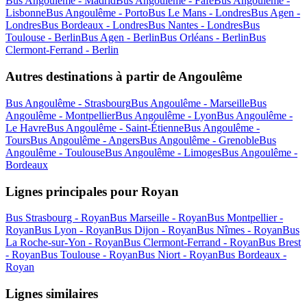
Bus Angoulême - Madrid
Bus Angoulême - Fafe
Bus Angoulême -
Lisbonne
Bus Angoulême - Porto
Bus Le Mans - Londres
Bus Agen -
Londres
Bus Bordeaux - Londres
Bus Nantes - Londres
Bus
Toulouse - Berlin
Bus Agen - Berlin
Bus Orléans - Berlin
Bus
Clermont-Ferrand - Berlin
Autres destinations à partir de Angoulême
Bus Angoulême - Strasbourg
Bus Angoulême - Marseille
Bus
Angoulême - Montpellier
Bus Angoulême - Lyon
Bus Angoulême -
Le Havre
Bus Angoulême - Saint-Étienne
Bus Angoulême -
Tours
Bus Angoulême - Angers
Bus Angoulême - Grenoble
Bus
Angoulême - Toulouse
Bus Angoulême - Limoges
Bus Angoulême -
Bordeaux
Lignes principales pour Royan
Bus Strasbourg - Royan
Bus Marseille - Royan
Bus Montpellier -
Royan
Bus Lyon - Royan
Bus Dijon - Royan
Bus Nîmes - Royan
Bus
La Roche-sur-Yon - Royan
Bus Clermont-Ferrand - Royan
Bus Brest
- Royan
Bus Toulouse - Royan
Bus Niort - Royan
Bus Bordeaux -
Royan
Lignes similaires