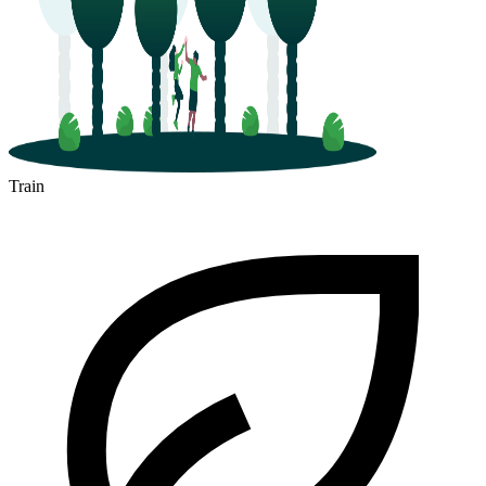
Train