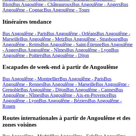
Blois
Bus Angoulême - Châteauroux
Bus Angoulême - Angers
Bus
Angoulême - Cognac
Bus Angoulême - Tours
Itinéraires tendance
Bus Angoulême - Paris
Bus Angoulême - Orléans
Bus Angoulême -
Marseille
Bus Angoulême - Metz
Bus Angoulême - Strasbourg
Bus
Angoulême - Reims
Bus Angoulême - Saint-Étienne
Bus Angoulême
- Angers
Bus Angoulême - Nîmes
Bus Angoulême - Lyon
Bus
Angoulême - Poitiers
Bus Angoulême - Dijon
Escapades de week-end à partir de Angoulême
Bus Angoulême - Montpellier
Bus Angoulême - Paris
Bus
Angoulême - Rennes
Bus Angoulême - Marseille
Bus Angoulême -
Grenoble
Bus Angoulême - Dijon
Bus Angoulême - Cannes
Bus
Angoulême - Nîmes
Bus Angoulême - Aix-en-Provence
Bus
Angoulême - Lyon
Bus Angoulême - Béziers
Bus Angoulême -
Rouen
Routes internationales à partir de Angoulême et des
zones voisines