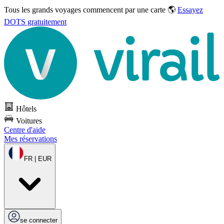
Tous les grands voyages commencent par une carte 🌎
Essayez
DOTS gratuitement
Hôtels
Voitures
Centre d'aide
Mes réservations
FR | EUR
se connecter