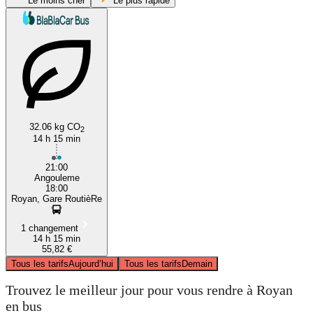
Le moins cher
Le plus rapide
Angoulême
Royan
32.06 kg CO
2
14 h 15 min
21:00
Angouleme
18:00
Royan, Gare RoutièRe
1 changement
14 h 15 min
55,82 €
Tous les tarifs
Aujourd’hui
Tous les tarifs
Demain
Trouvez le meilleur jour pour vous rendre à Royan
en bus