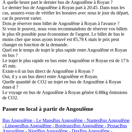
À quelle heure part le dernier bus de Angoulême à Royan ?
Le dernier bus de Angoulême à Royan part à 20:45. Dans tous les
cas, assurez-vous de vérifier les horaires avec nous le jour du départ,
car ils peuvent varier.
Dois-je réserver mon billet de Angoulême à Royan à l'avance ?
Si vous le pouvez, nous vous recommandons de réserver vos billets
le plus tôt possible pour économiser de l'argent. Le billet de bus le
moins cher que nous ayons trouvé est 85,78 € mais le prix peut
changer en fonction de la demande.
Quel est le temps de trajet le plus rapide entre Angoulême et Royan
en bus ?
Le trajet le plus rapide en bus entre Angoulême et Royan est de 17 h
45 min.
Existe-t-il un bus direct de Angoulême à Royan ?
Oui, il y a un bus direct entre Angoulême et Royan.
Quelle quantité de CO2 un trajet en bus de Angoulême à Royan
émet-il ?
Le voyage en bus de Angoulême à Royan génère 6.88kg émissions
de CO2.
Passer en local à partir de Angoulême
Bus Angoulême - Le Mans
Bus Angoulême - Nantes
Bus Angoulême
- Limoges
Bus Angoulême - Bordeaux
Bus Angoulême - Pessac
Bus
Angoulême - Niort
Bus Angoulême - Dax
Bus Angoulême -