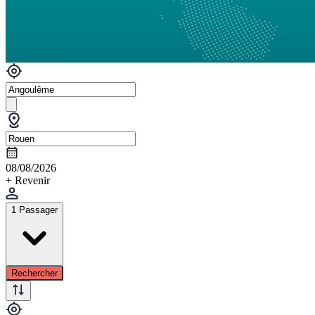
08/08/2026
+ Revenir
1 Passager
Rechercher