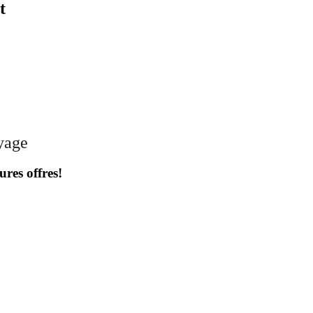
t
oyage
ures offres!