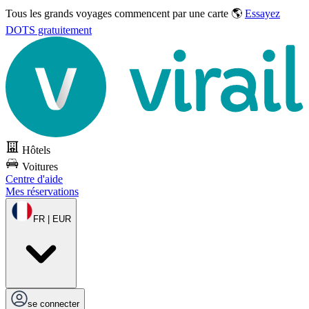
Tous les grands voyages commencent par une carte 🌎
Essayez
DOTS gratuitement
Hôtels
Voitures
Centre d'aide
Mes réservations
FR | EUR
se connecter