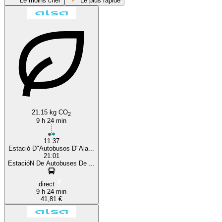
Le moins cher
Le plus rapide
Alicante
Málaga
21.15 kg CO
2
9 h 24 min
11:37
Estació D"Autobusos D"Ala...
21:01
EstacióN De Autobuses De ...
direct
9 h 24 min
41,81 €