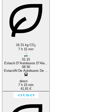
16.31 kg CO
2
7 h 15 min
01:15
Estació D"Autobusos D"Ala...
08:30
EstacióN De Autobuses De ...
direct
7 h 15 min
41,81 €