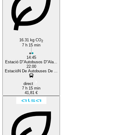
16.31 kg CO
2
7 h 15 min
14:45
Estació D"Autobusos D"Ala...
22:00
EstacióN De Autobuses De ...
direct
7 h 15 min
41,81 €