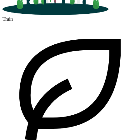
Train