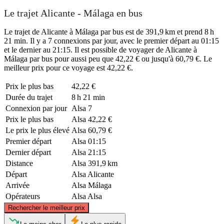
Le trajet Alicante - Málaga en bus
Le trajet de Alicante à Málaga par bus est de 391,9 km et prend 8 h
21 min. Il y a 7 connexions par jour, avec le premier départ au 01:15
et le dernier au 21:15. Il est possible de voyager de Alicante à
Málaga par bus pour aussi peu que 42,22 € ou jusqu'à 60,79 €. Le
meilleur prix pour ce voyage est 42,22 €.
Prix ​​le plus bas
42,22 €
Durée du trajet
8 h 21 min
Connexion par jour
Alsa
7
Prix ​​le plus bas
Alsa
42,22 €
Le prix le plus élevé
Alsa
60,79 €
Premier départ
Alsa
01:15
Dernier départ
Alsa
21:15
Distance
Alsa
391,9 km
Départ
Alsa
Alicante
Arrivée
Alsa
Málaga
Opérateurs
Alsa
Alsa
©
CARTO
, ©
OpenStreetMap
contributors
Rechercher le meilleur prix