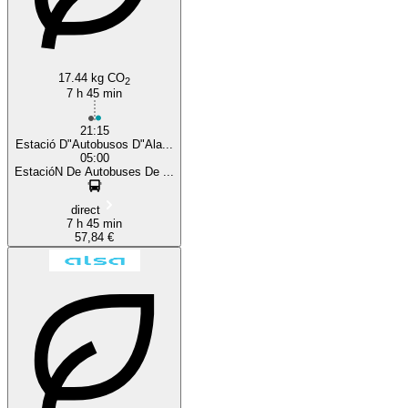
17.44 kg CO
2
7 h 45 min
21:15
Estació D"Autobusos D"Ala...
05:00
EstacióN De Autobuses De ...
direct
7 h 45 min
57,84 €