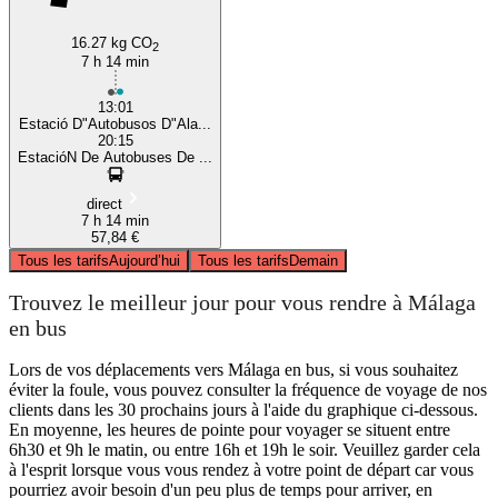
16.27 kg CO
2
7 h 14 min
13:01
Estació D"Autobusos D"Ala...
20:15
EstacióN De Autobuses De ...
direct
7 h 14 min
57,84 €
Tous les tarifs
Aujourd’hui
Tous les tarifs
Demain
Trouvez le meilleur jour pour vous rendre à Málaga
en bus
Lors de vos déplacements vers Málaga en bus, si vous souhaitez
éviter la foule, vous pouvez consulter la fréquence de voyage de nos
clients dans les 30 prochains jours à l'aide du graphique ci-dessous.
En moyenne, les heures de pointe pour voyager se situent entre
6h30 et 9h le matin, ou entre 16h et 19h le soir. Veuillez garder cela
à l'esprit lorsque vous vous rendez à votre point de départ car vous
pourriez avoir besoin d'un peu plus de temps pour arriver, en