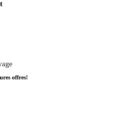
t
oyage
ures offres!