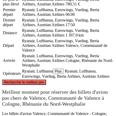
plus élevé
Airlines, Austrian Airlines
780,51 €
Premier
Ryanair, Lufthansa, Eurowings, Vueling, Iberia
départ
Airlines, Austrian Airlines
06:00
Dernier
Ryanair, Lufthansa, Eurowings, Vueling, Iberia
départ
Airlines, Austrian Airlines
17:50
Ryanair, Lufthansa, Eurowings, Vueling, Iberia
Distance
Airlines, Austrian Airlines
1 397,9 km
Ryanair, Lufthansa, Eurowings, Vueling, Iberia
Départ
Airlines, Austrian Airlines
Valence, Communauté de
Valence
Ryanair, Lufthansa, Eurowings, Vueling, Iberia
Arrivée
Airlines, Austrian Airlines
Cologne, Rhénanie du Nord-
Westphalie
Ryanair, Lufthansa
Ryanair, Lufthansa,
Plus
Opérateurs
Eurowings, Vueling, Iberia Airlines, Austrian Airlines
©
CARTO
, ©
OpenStreetMap
contributors
Rechercher le meilleur prix
Cologne
Meilleur moment pour réserver des billets d'avion
pas chers de Valence, Communauté de Valence à
Cologne, Rhénanie du Nord-Westphalie
Les billets d'avion Valence, Communauté de Valence - Cologne,