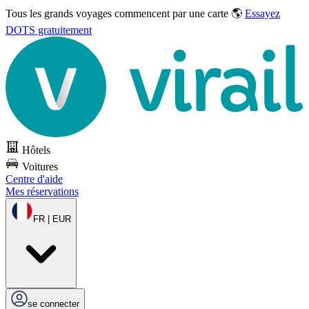
Tous les grands voyages commencent par une carte 🌎
Essayez
DOTS gratuitement
Hôtels
Voitures
Centre d'aide
Mes réservations
FR | EUR
se connecter