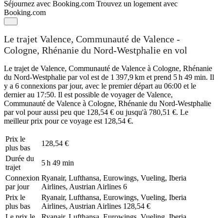
Séjournez avec Booking.com
Trouvez un logement avec
Booking.com
Le trajet Valence, Communauté de Valence -
Cologne, Rhénanie du Nord-Westphalie en vol
Le trajet de Valence, Communauté de Valence à Cologne, Rhénanie
du Nord-Westphalie par vol est de 1 397,9 km et prend 5 h 49 min. Il
y a 6 connexions par jour, avec le premier départ au 06:00 et le
dernier au 17:50. Il est possible de voyager de Valence,
Communauté de Valence à Cologne, Rhénanie du Nord-Westphalie
par vol pour aussi peu que 128,54 € ou jusqu'à 780,51 €. Le
meilleur prix pour ce voyage est 128,54 €.
Prix ​​le
128,54 €
plus bas
Durée du
5 h 49 min
trajet
Connexion
Ryanair, Lufthansa, Eurowings, Vueling, Iberia
par jour
Airlines, Austrian Airlines
6
Prix ​​le
Ryanair, Lufthansa, Eurowings, Vueling, Iberia
plus bas
Airlines, Austrian Airlines
128,54 €
Le prix le
Ryanair, Lufthansa, Eurowings, Vueling, Iberia