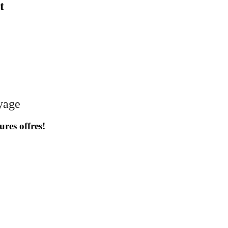
t
oyage
ures offres!