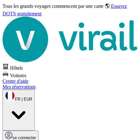
Tous les grands voyages commencent par une carte 🌎
Essayez
DOTS gratuitement
Hôtels
Voitures
Centre d'aide
Mes réservations
FR | EUR
se connecter