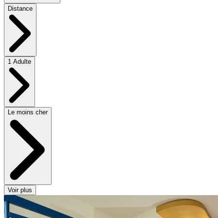
Distance
1 Adulte
Le moins cher
Voir plus