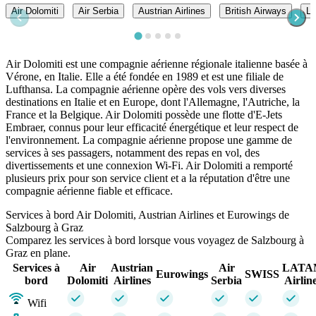
Air Dolomiti
Air Serbia
Austrian Airlines
British Airways
LA
Air Dolomiti est une compagnie aérienne régionale italienne basée à
Vérone, en Italie. Elle a été fondée en 1989 et est une filiale de
Lufthansa. La compagnie aérienne opère des vols vers diverses
destinations en Italie et en Europe, dont l'Allemagne, l'Autriche, la
France et la Belgique. Air Dolomiti possède une flotte d'E-Jets
Embraer, connus pour leur efficacité énergétique et leur respect de
l'environnement. La compagnie aérienne propose une gamme de
services à ses passagers, notamment des repas en vol, des
divertissements et une connexion Wi-Fi. Air Dolomiti a remporté
plusieurs prix pour son service client et a la réputation d'être une
compagnie aérienne fiable et efficace.
Services à bord Air Dolomiti, Austrian Airlines et Eurowings de
Salzbourg à Graz
Comparez les services à bord lorsque vous voyagez de Salzbourg à
Graz en plane.
Services à
Air
Austrian
Air
LATA
Eurowings
SWISS
bord
Dolomiti
Airlines
Serbia
Airlin
Wifi