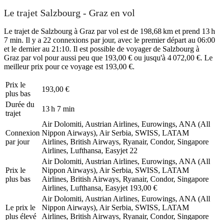
Le trajet Salzbourg - Graz en vol
Le trajet de Salzbourg à Graz par vol est de 198,68 km et prend 13 h
7 min. Il y a 22 connexions par jour, avec le premier départ au 06:00
et le dernier au 21:10. Il est possible de voyager de Salzbourg à
Graz par vol pour aussi peu que 193,00 € ou jusqu'à 4 072,00 €. Le
meilleur prix pour ce voyage est 193,00 €.
Prix ​​le
193,00 €
plus bas
Durée du
13 h 7 min
trajet
Air Dolomiti, Austrian Airlines, Eurowings, ANA (All
Connexion
Nippon Airways), Air Serbia, SWISS, LATAM
par jour
Airlines, British Airways, Ryanair, Condor, Singapore
Airlines, Lufthansa, Easyjet
22
Air Dolomiti, Austrian Airlines, Eurowings, ANA (All
Prix ​​le
Nippon Airways), Air Serbia, SWISS, LATAM
plus bas
Airlines, British Airways, Ryanair, Condor, Singapore
Airlines, Lufthansa, Easyjet
193,00 €
Air Dolomiti, Austrian Airlines, Eurowings, ANA (All
Le prix le
Nippon Airways), Air Serbia, SWISS, LATAM
plus élevé
Airlines, British Airways, Ryanair, Condor, Singapore