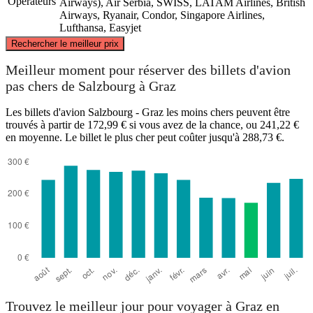
Opérateurs
Airways), Air Serbia, SWISS, LATAM Airlines, British
Airways, Ryanair, Condor, Singapore Airlines,
Lufthansa, Easyjet
©
CARTO
, ©
OpenStreetMap
contributors
Rechercher le meilleur prix
Meilleur moment pour réserver des billets d'avion
Salzburg
pas chers de Salzbourg à Graz
Les billets d'avion Salzbourg - Graz les moins chers peuvent être
trouvés à partir de 172,99 € si vous avez de la chance, ou 241,22 €
en moyenne. Le billet le plus cher peut coûter jusqu'à 288,73 €.
Graz
Trouvez le meilleur jour pour voyager à Graz en