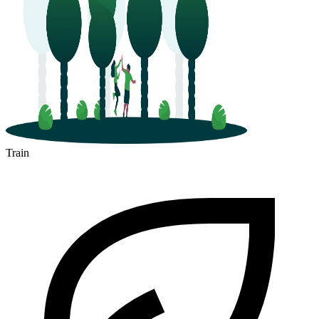
Train