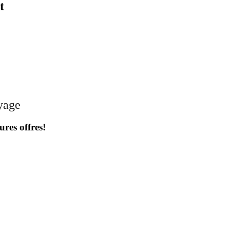
t
oyage
ures offres!