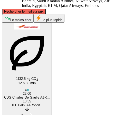
Bahrain, Saudi Arabian Airlines, Kuwait Airways, Air
India, Egyptair, KLM, Qatar Airways, Emirates
©
CARTO
, ©
OpenStreetMap
contributors
Rechercher le meilleur prix
Le moins cher
Le plus rapide
Paris
Delhi
1132.5 kg CO
2
12 h 35 min
22:00
CDG Charles De Gaulle AéR...
10:35
DEL Delhi AéRoport...