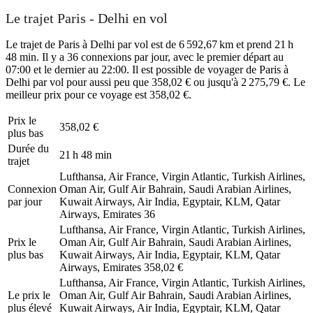
Le trajet Paris - Delhi en vol
Le trajet de Paris à Delhi par vol est de 6 592,67 km et prend 21 h
48 min. Il y a 36 connexions par jour, avec le premier départ au
07:00 et le dernier au 22:00. Il est possible de voyager de Paris à
Delhi par vol pour aussi peu que 358,02 € ou jusqu'à 2 275,79 €. Le
meilleur prix pour ce voyage est 358,02 €.
Prix ​​le
358,02 €
plus bas
Durée du
21 h 48 min
trajet
Lufthansa, Air France, Virgin Atlantic, Turkish Airlines,
Connexion
Oman Air, Gulf Air Bahrain, Saudi Arabian Airlines,
par jour
Kuwait Airways, Air India, Egyptair, KLM, Qatar
Airways, Emirates
36
Lufthansa, Air France, Virgin Atlantic, Turkish Airlines,
Prix ​​le
Oman Air, Gulf Air Bahrain, Saudi Arabian Airlines,
plus bas
Kuwait Airways, Air India, Egyptair, KLM, Qatar
Airways, Emirates
358,02 €
Lufthansa, Air France, Virgin Atlantic, Turkish Airlines,
Le prix le
Oman Air, Gulf Air Bahrain, Saudi Arabian Airlines,
plus élevé
Kuwait Airways, Air India, Egyptair, KLM, Qatar