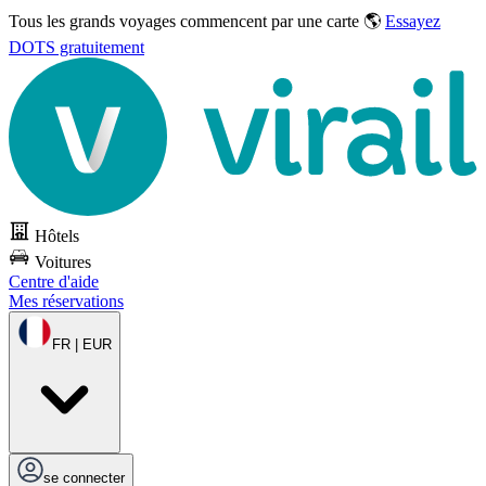
Tous les grands voyages commencent par une carte 🌎
Essayez
DOTS gratuitement
Hôtels
Voitures
Centre d'aide
Mes réservations
FR | EUR
se connecter