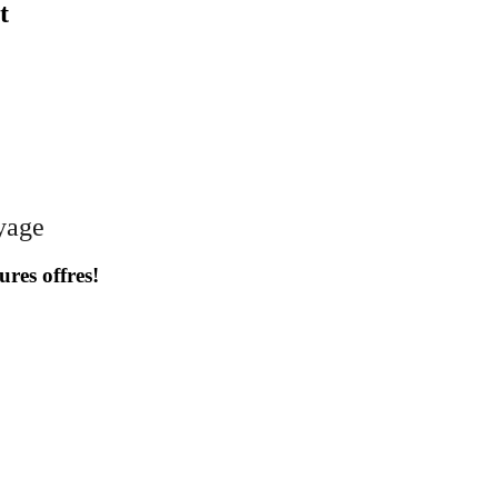
t
oyage
ures offres!