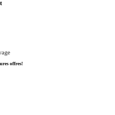
t
oyage
ures offres!