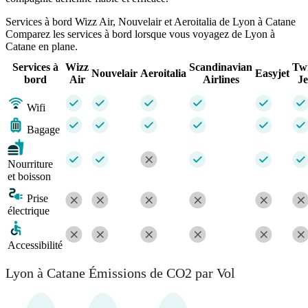
Services à bord Wizz Air, Nouvelair et Aeroitalia de Lyon à Catane
Comparez les services à bord lorsque vous voyagez de Lyon à
Catane en plane.
Services à
Wizz
Scandinavian
Tw
Nouvelair
Aeroitalia
Easyjet
bord
Air
Airlines
Je
Wifi
Bagage
Nourriture
et boisson
Prise
électrique
Accessibilité
Lyon à Catane Émissions de CO2 par Vol