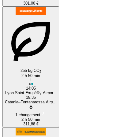
301,00 €
255 kg CO
2
2 h 50 min
14:05
Lyon Saint-ExupéRy Airpor...
19:35
Catania–Fontanarossa Airp...
1 changement
2 h 50 min
311,88 €