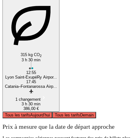
315 kg CO
2
3 h 30 min
12:55
Lyon Saint-ExupéRy Airpor...
17:45
Catania–Fontanarossa Airp...
1 changement
3 h 30 min
386,00 €
Tous les tarifs
Aujourd’hui
Tous les tarifs
Demain
Prix à mesure que la date de départ approche