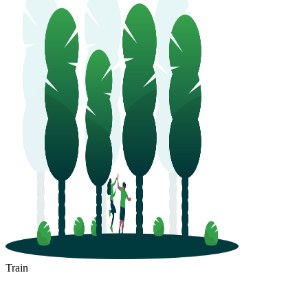
Train