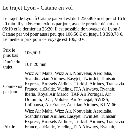
Le trajet Lyon - Catane en vol
Le trajet de Lyon à Catane par vol est de 1 250,49 km et prend 16 h
20 min. Il y a 66 connexions par jour, avec le premier départ au
05:10 et le dernier au 23:20. Il est possible de voyager de Lyon à
Catane par vol pour aussi peu que 106,50 € ou jusqu'à 3 398,78 €.
Le meilleur prix pour ce voyage est 106,50 €.
Prix ​​le
106,50 €
plus bas
Durée du
16 h 20 min
trajet
Wizz Air Malta, Wizz Air, Nouvelair, Aeroitalia,
Scandinavian Airlines, Easyjet, Twin Jet, Tunisair
Express, Brussels Airlines, Turkish Airlines, Transavia
Connexion
France, airBaltic, Vueling, ITA Airways, Ryanair,
par jour
Iberia, Royal Air Maroc, TAP Air Portugal, Air
Dolomiti, LOT, Volotea, Air Senegal, SWISS,
Lufthansa, Air France, Austrian Airlines, KLM
66
Wizz Air Malta, Wizz Air, Nouvelair, Aeroitalia,
Scandinavian Airlines, Easyjet, Twin Jet, Tunisair
Express, Brussels Airlines, Turkish Airlines, Transavia
Prix ​​le
France, airBaltic, Vueling, ITA Airways, Ryanair,