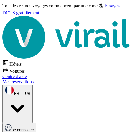
Tous les grands voyages commencent par une carte 🌎
Essayez
DOTS gratuitement
Hôtels
Voitures
Centre d'aide
Mes réservations
FR | EUR
se connecter