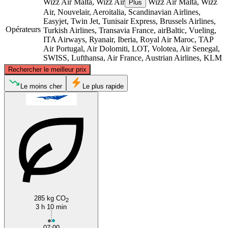
Wizz Air Malta, Wizz Air
Wizz Air Malta, Wizz
Plus
Air, Nouvelair, Aeroitalia, Scandinavian Airlines,
Easyjet, Twin Jet, Tunisair Express, Brussels Airlines,
Opérateurs
Turkish Airlines, Transavia France, airBaltic, Vueling,
ITA Airways, Ryanair, Iberia, Royal Air Maroc, TAP
Air Portugal, Air Dolomiti, LOT, Volotea, Air Senegal,
SWISS, Lufthansa, Air France, Austrian Airlines, KLM
©
CARTO
, ©
OpenStreetMap
contributors
Rechercher le meilleur prix
Lyon
Le moins cher
Le plus rapide
Catania
285 kg CO
2
3 h 10 min
07:00