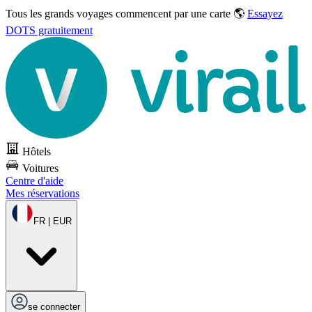
Tous les grands voyages commencent par une carte 🌎
Essayez
DOTS gratuitement
Hôtels
Voitures
Centre d'aide
Mes réservations
FR | EUR
se connecter