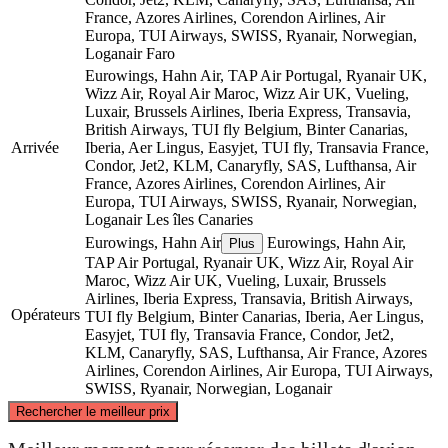
France, Azores Airlines, Corendon Airlines, Air
Europa, TUI Airways, SWISS, Ryanair, Norwegian,
Loganair
Faro
Eurowings, Hahn Air, TAP Air Portugal, Ryanair UK,
Wizz Air, Royal Air Maroc, Wizz Air UK, Vueling,
Luxair, Brussels Airlines, Iberia Express, Transavia,
British Airways, TUI fly Belgium, Binter Canarias,
Arrivée
Iberia, Aer Lingus, Easyjet, TUI fly, Transavia France,
Condor, Jet2, KLM, Canaryfly, SAS, Lufthansa, Air
France, Azores Airlines, Corendon Airlines, Air
Europa, TUI Airways, SWISS, Ryanair, Norwegian,
Loganair
Les îles Canaries
Eurowings, Hahn Air
Eurowings, Hahn Air,
Plus
TAP Air Portugal, Ryanair UK, Wizz Air, Royal Air
Maroc, Wizz Air UK, Vueling, Luxair, Brussels
Airlines, Iberia Express, Transavia, British Airways,
Opérateurs
TUI fly Belgium, Binter Canarias, Iberia, Aer Lingus,
Easyjet, TUI fly, Transavia France, Condor, Jet2,
KLM, Canaryfly, SAS, Lufthansa, Air France, Azores
Airlines, Corendon Airlines, Air Europa, TUI Airways,
SWISS, Ryanair, Norwegian, Loganair
©
CARTO
, ©
OpenStreetMap
contributors
Rechercher le meilleur prix
Faro