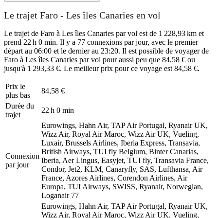
Le trajet Faro - Les îles Canaries en vol
Le trajet de Faro à Les îles Canaries par vol est de 1 228,93 km et
prend 22 h 0 min. Il y a 77 connexions par jour, avec le premier
départ au 06:00 et le dernier au 23:20. Il est possible de voyager de
Faro à Les îles Canaries par vol pour aussi peu que 84,58 € ou
jusqu'à 1 293,33 €. Le meilleur prix pour ce voyage est 84,58 €.
Prix ​​le
84,58 €
plus bas
Durée du
22 h 0 min
trajet
Eurowings, Hahn Air, TAP Air Portugal, Ryanair UK,
Wizz Air, Royal Air Maroc, Wizz Air UK, Vueling,
Luxair, Brussels Airlines, Iberia Express, Transavia,
British Airways, TUI fly Belgium, Binter Canarias,
Connexion
Iberia, Aer Lingus, Easyjet, TUI fly, Transavia France,
par jour
Condor, Jet2, KLM, Canaryfly, SAS, Lufthansa, Air
France, Azores Airlines, Corendon Airlines, Air
Europa, TUI Airways, SWISS, Ryanair, Norwegian,
Loganair
77
Eurowings, Hahn Air, TAP Air Portugal, Ryanair UK,
Wizz Air, Royal Air Maroc, Wizz Air UK, Vueling,