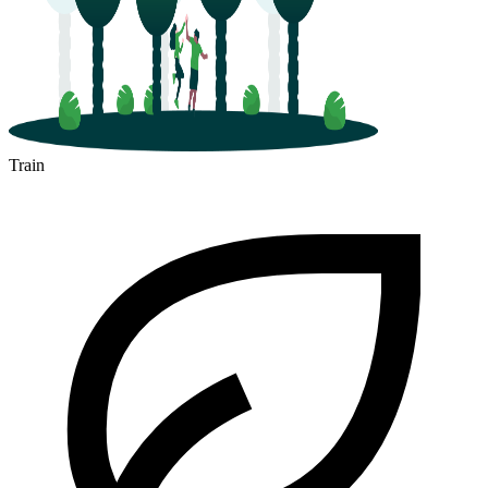
Train