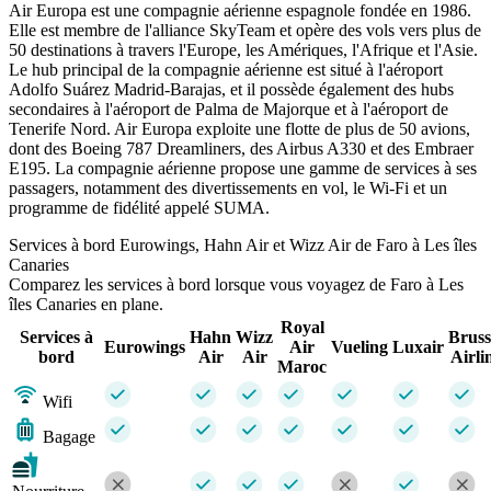
Air Europa est une compagnie aérienne espagnole fondée en 1986.
Elle est membre de l'alliance SkyTeam et opère des vols vers plus de
50 destinations à travers l'Europe, les Amériques, l'Afrique et l'Asie.
Le hub principal de la compagnie aérienne est situé à l'aéroport
Adolfo Suárez Madrid-Barajas, et il possède également des hubs
secondaires à l'aéroport de Palma de Majorque et à l'aéroport de
Tenerife Nord. Air Europa exploite une flotte de plus de 50 avions,
dont des Boeing 787 Dreamliners, des Airbus A330 et des Embraer
E195. La compagnie aérienne propose une gamme de services à ses
passagers, notamment des divertissements en vol, le Wi-Fi et un
programme de fidélité appelé SUMA.
Services à bord Eurowings, Hahn Air et Wizz Air de Faro à Les îles
Canaries
Comparez les services à bord lorsque vous voyagez de Faro à Les
îles Canaries en plane.
Royal
Services à
Hahn
Wizz
Bruss
Eurowings
Air
Vueling
Luxair
bord
Air
Air
Airli
Maroc
Wifi
Bagage