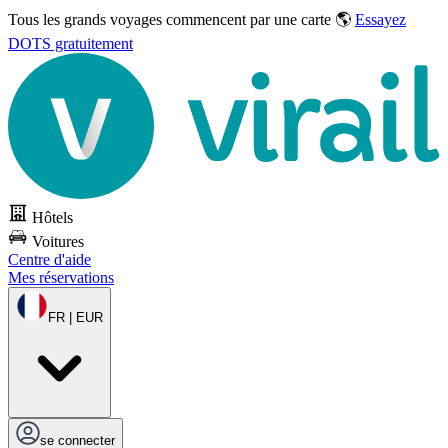
Tous les grands voyages commencent par une carte 🌎
Essayez
DOTS gratuitement
Hôtels
Voitures
Centre d'aide
Mes réservations
FR | EUR
se connecter