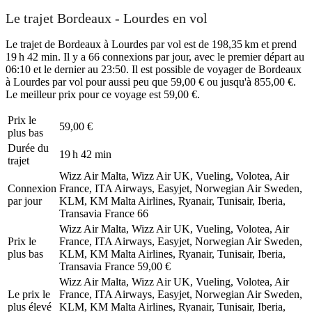
Le trajet Bordeaux - Lourdes en vol
Le trajet de Bordeaux à Lourdes par vol est de 198,35 km et prend
19 h 42 min. Il y a 66 connexions par jour, avec le premier départ au
06:10 et le dernier au 23:50. Il est possible de voyager de Bordeaux
à Lourdes par vol pour aussi peu que 59,00 € ou jusqu'à 855,00 €.
Le meilleur prix pour ce voyage est 59,00 €.
Prix ​​le
59,00 €
plus bas
Durée du
19 h 42 min
trajet
Wizz Air Malta, Wizz Air UK, Vueling, Volotea, Air
Connexion
France, ITA Airways, Easyjet, Norwegian Air Sweden,
par jour
KLM, KM Malta Airlines, Ryanair, Tunisair, Iberia,
Transavia France
66
Wizz Air Malta, Wizz Air UK, Vueling, Volotea, Air
Prix ​​le
France, ITA Airways, Easyjet, Norwegian Air Sweden,
plus bas
KLM, KM Malta Airlines, Ryanair, Tunisair, Iberia,
Transavia France
59,00 €
Wizz Air Malta, Wizz Air UK, Vueling, Volotea, Air
Le prix le
France, ITA Airways, Easyjet, Norwegian Air Sweden,
plus élevé
KLM, KM Malta Airlines, Ryanair, Tunisair, Iberia,