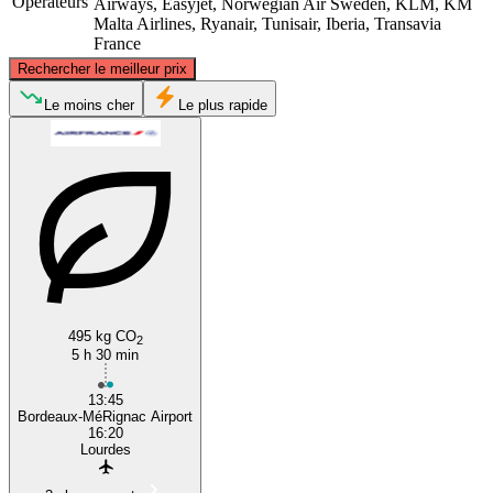
Opérateurs
Airways, Easyjet, Norwegian Air Sweden, KLM, KM
Malta Airlines, Ryanair, Tunisair, Iberia, Transavia
France
©
CARTO
, ©
OpenStreetMap
contributors
Rechercher le meilleur prix
Bordeaux
Le moins cher
Le plus rapide
Lourdes, Occitania
495 kg CO
2
5 h 30 min
13:45
Bordeaux-MéRignac Airport
16:20
Lourdes