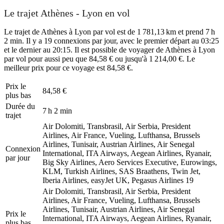
Le trajet Athènes - Lyon en vol
Le trajet de Athènes à Lyon par vol est de 1 781,13 km et prend 7 h
2 min. Il y a 19 connexions par jour, avec le premier départ au 03:25
et le dernier au 20:15. Il est possible de voyager de Athènes à Lyon
par vol pour aussi peu que 84,58 € ou jusqu'à 1 214,00 €. Le
meilleur prix pour ce voyage est 84,58 €.
Prix ​​le
84,58 €
plus bas
Durée du
7 h 2 min
trajet
Air Dolomiti, Transbrasil, Air Serbia, President
Airlines, Air France, Vueling, Lufthansa, Brussels
Airlines, Tunisair, Austrian Airlines, Air Senegal
Connexion
International, ITA Airways, Aegean Airlines, Ryanair,
par jour
Big Sky Airlines, Aero Services Executive, Eurowings,
KLM, Turkish Airlines, SAS Braathens, Twin Jet,
Iberia Airlines, easyJet UK, Pegasus Airlines
19
Air Dolomiti, Transbrasil, Air Serbia, President
Airlines, Air France, Vueling, Lufthansa, Brussels
Airlines, Tunisair, Austrian Airlines, Air Senegal
Prix ​​le
International, ITA Airways, Aegean Airlines, Ryanair,
plus bas