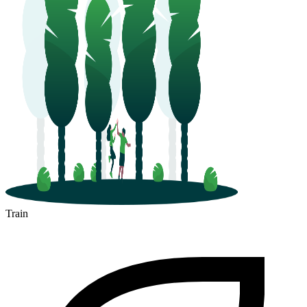
Train