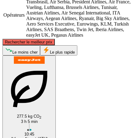
Transbrasil, Air Serbia, President Airlines, Air France,
Vueling, Lufthansa, Brussels Airlines, Tunisair,
Austrian Airlines, Air Senegal International, ITA
Opérateurs
Airways, Aegean Airlines, Ryanair, Big Sky Airlines,
Aero Services Executive, Eurowings, KLM, Turkish
Airlines, SAS Braathens, Twin Jet, Iberia Airlines,
easyJet UK, Pegasus Airlines
©
CARTO
, ©
OpenStreetMap
contributors
Rechercher le meilleur prix
Le moins cher
Le plus rapide
Lyon
Athens
277.5 kg CO
2
3 h 5 min
10:45