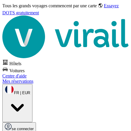
Tous les grands voyages commencent par une carte 🌎
Essayez
DOTS gratuitement
Hôtels
Voitures
Centre d'aide
Mes réservations
FR | EUR
se connecter