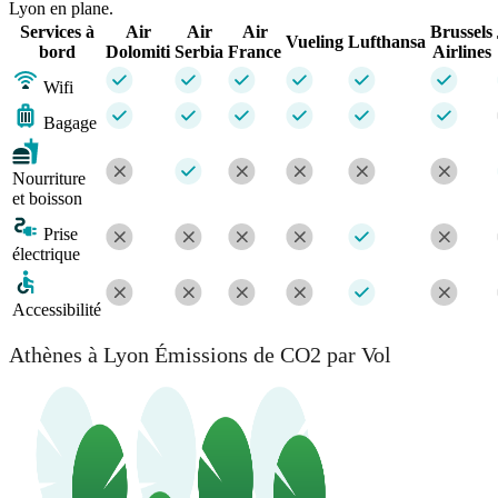
Lyon en plane.
Services à
Air
Air
Air
Brussels
Vueling
Lufthansa
bord
Dolomiti
Serbia
France
Airlines
Wifi
Bagage
Nourriture
et boisson
Prise
électrique
Accessibilité
Athènes à Lyon Émissions de CO2 par Vol