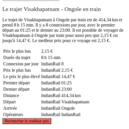
Le trajet Visakhapatnam - Ongole en train
Le trajet de Visakhapatnam à Ongole par train est de 414,34 km et
prend 8 h 15 min. Il y a 8 connexions par jour, avec le premier
départ au 01:25 et le dernier au 23:00. Il est possible de voyager de
Visakhapatnam à Ongole par train pour aussi peu que 2,15 € ou
jusqu'à 14,47 €. Le meilleur prix pour ce voyage est 2,15 €.
Prix ​​le plus bas
2,15 €
Durée du trajet
8 h 15 min
Connexion par jour
IndianRail
8
Prix ​​le plus bas
IndianRail
2,15 €
Le prix le plus élevé
IndianRail
14,47 €
Premier départ
IndianRail
01:25
Dernier départ
IndianRail
23:00
Distance
IndianRail
414,34 km
Départ
IndianRail
Visakhapatnam
Arrivée
IndianRail
Ongole
Opérateurs
IndianRail
IndianRail
©
CARTO
, ©
OpenStreetMap
contributors
Rechercher le meilleur prix
Vizag