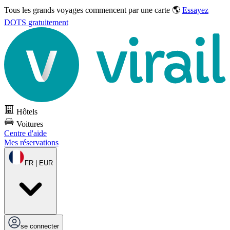
Tous les grands voyages commencent par une carte 🌎
Essayez
DOTS gratuitement
Hôtels
Voitures
Centre d'aide
Mes réservations
FR | EUR
se connecter