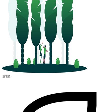
Train