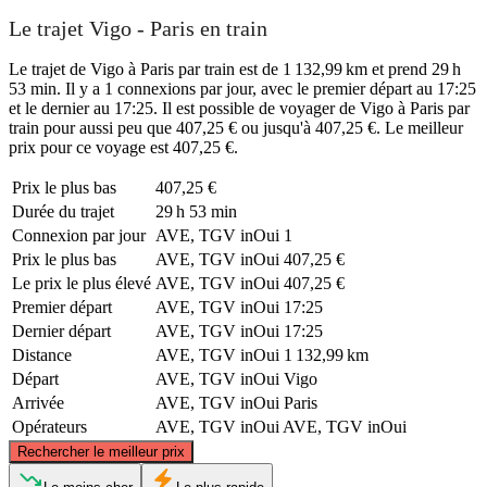
Le trajet Vigo - Paris en train
Le trajet de Vigo à Paris par train est de 1 132,99 km et prend 29 h
53 min. Il y a 1 connexions par jour, avec le premier départ au 17:25
et le dernier au 17:25. Il est possible de voyager de Vigo à Paris par
train pour aussi peu que 407,25 € ou jusqu'à 407,25 €. Le meilleur
prix pour ce voyage est 407,25 €.
Prix ​​le plus bas
407,25 €
Durée du trajet
29 h 53 min
Connexion par jour
AVE, TGV inOui
1
Prix ​​le plus bas
AVE, TGV inOui
407,25 €
Le prix le plus élevé
AVE, TGV inOui
407,25 €
Premier départ
AVE, TGV inOui
17:25
Dernier départ
AVE, TGV inOui
17:25
Distance
AVE, TGV inOui
1 132,99 km
Départ
AVE, TGV inOui
Vigo
Arrivée
AVE, TGV inOui
Paris
Opérateurs
AVE, TGV inOui
AVE, TGV inOui
©
CARTO
, ©
OpenStreetMap
contributors
Rechercher le meilleur prix
Paris