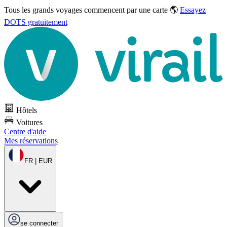
Tous les grands voyages commencent par une carte 🌎
Essayez
DOTS gratuitement
Hôtels
Voitures
Centre d'aide
Mes réservations
FR | EUR
se connecter