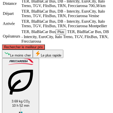
TER, BlaBlaCar Bus, DB - Intercity, EuroCity, Italo
Distance
Treno, TGV, FlixBus, TRN, Frecciarossa
700,38 km
TER, BlaBlaCar Bus, DB - Intercity, EuroCity, Italo
Départ
Treno, TGV, FlixBus, TRN, Frecciarossa
Venise
TER, BlaBlaCar Bus, DB - Intercity, EuroCity, Italo
Arrivée
Treno, TGV, FlixBus, TRN, Frecciarossa
Montpellier
TER, BlaBlaCar Bus
TER, BlaBlaCar Bus, DB
Plus
Opérateurs
- Intercity, EuroCity, Italo Treno, TGV, FlixBus, TRN,
Frecciarossa
©
CARTO
, ©
OpenStreetMap
contributors
Rechercher le meilleur prix
Le moins cher
Le plus rapide
Venice
Montpellier
3.69 kg CO
2
10 h 52 min