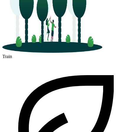
Train