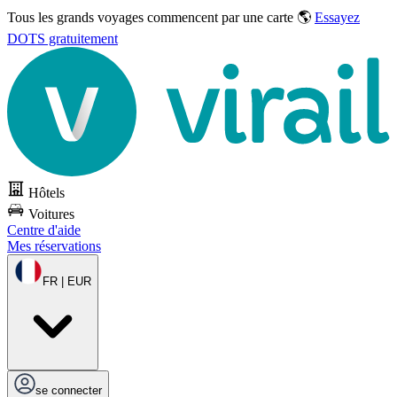
Tous les grands voyages commencent par une carte 🌎
Essayez
DOTS gratuitement
Hôtels
Voitures
Centre d'aide
Mes réservations
FR | EUR
se connecter