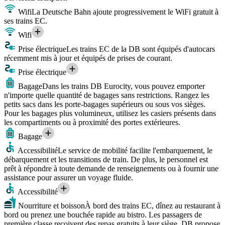
Wifi
La Deutsche Bahn ajoute progressivement le WiFi gratuit à
ses trains EC.
Wifi
Prise électrique
Les trains EC de la DB sont équipés d'autocars
récemment mis à jour et équipés de prises de courant.
Prise électrique
Bagage
Dans les trains DB Eurocity, vous pouvez emporter
n'importe quelle quantité de bagages sans restrictions. Rangez les
petits sacs dans les porte-bagages supérieurs ou sous vos sièges.
Pour les bagages plus volumineux, utilisez les casiers présents dans
les compartiments ou à proximité des portes extérieures.
Bagage
Accessibilité
Le service de mobilité facilite l'embarquement, le
débarquement et les transitions de train. De plus, le personnel est
prêt à répondre à toute demande de renseignements ou à fournir une
assistance pour assurer un voyage fluide.
Accessibilité
Nourriture et boisson
À bord des trains EC, dînez au restaurant à
bord ou prenez une bouchée rapide au bistro. Les passagers de
première classe reçoivent des repas gratuits à leur siège. DB propose