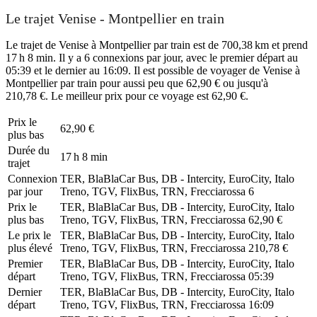
Le trajet Venise - Montpellier en train
Le trajet de Venise à Montpellier par train est de 700,38 km et prend
17 h 8 min. Il y a 6 connexions par jour, avec le premier départ au
05:39 et le dernier au 16:09. Il est possible de voyager de Venise à
Montpellier par train pour aussi peu que 62,90 € ou jusqu'à
210,78 €. Le meilleur prix pour ce voyage est 62,90 €.
Prix ​​le
62,90 €
plus bas
Durée du
17 h 8 min
trajet
Connexion
TER, BlaBlaCar Bus, DB - Intercity, EuroCity, Italo
par jour
Treno, TGV, FlixBus, TRN, Frecciarossa
6
Prix ​​le
TER, BlaBlaCar Bus, DB - Intercity, EuroCity, Italo
plus bas
Treno, TGV, FlixBus, TRN, Frecciarossa
62,90 €
Le prix le
TER, BlaBlaCar Bus, DB - Intercity, EuroCity, Italo
plus élevé
Treno, TGV, FlixBus, TRN, Frecciarossa
210,78 €
Premier
TER, BlaBlaCar Bus, DB - Intercity, EuroCity, Italo
départ
Treno, TGV, FlixBus, TRN, Frecciarossa
05:39
Dernier
TER, BlaBlaCar Bus, DB - Intercity, EuroCity, Italo
départ
Treno, TGV, FlixBus, TRN, Frecciarossa
16:09