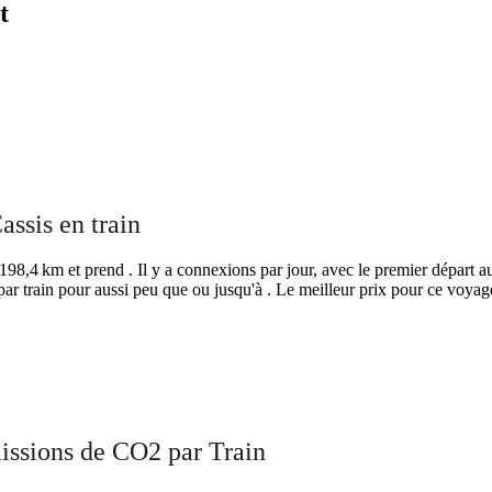
t
ssis en train
8,4 km et prend . Il y a connexions par jour, avec le premier départ au e
 train pour aussi peu que ou jusqu'à . Le meilleur prix pour ce voyage
©
CARTO
, ©
Ope
Valence
issions de CO2 par Train