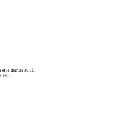
t le dernier au . Il
 est .
nStreetMap
contributors