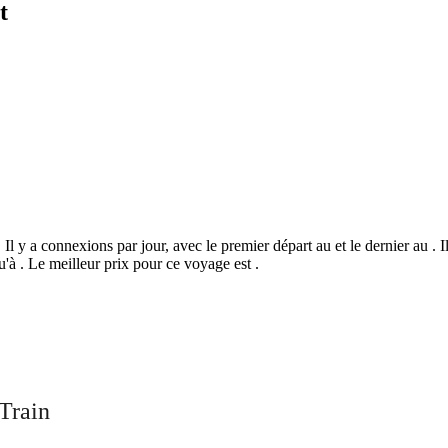
t
Il y a connexions par jour, avec le premier départ au et le dernier au . Il
'à . Le meilleur prix pour ce voyage est .
©
CARTO
, ©
Ope
Train