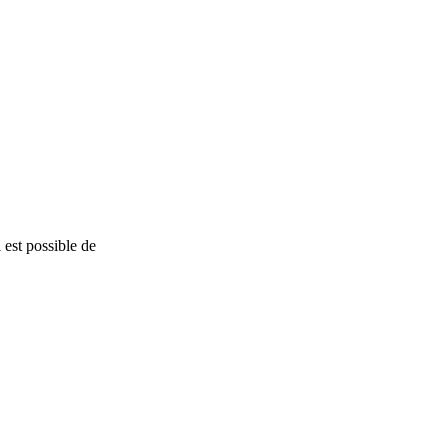
 est possible de
nStreetMap
contributors