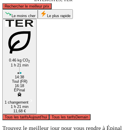
©
CARTO
, ©
OpenStreetMap
contributors
Rechercher le meilleur prix
Toul
Le moins cher
Le plus rapide
0.46 kg CO
2
1 h 21 min
Épinal
14:38
Toul (FR)
16:18
ÉPinal
1 changement
1 h 21 min
11,68 €
Tous les tarifs
Aujourd’hui
Tous les tarifs
Demain
Trouvez le meilleur jour pour vous rendre à Épinal