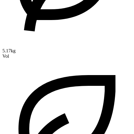
5.17kg
Vol