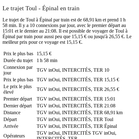
Le trajet Toul - Épinal en train
Le trajet de Toul à Épinal par train est de 68,91 km et prend 1 h
58 min. Il y a 10 connexions par jour, avec le premier départ au
15:01 et le dernier au 21:08. Il est possible de voyager de Toul à
Épinal par train pour aussi peu que 15,15 € ou jusqu'à 26,55 €. Le
meilleur prix pour ce voyage est 15,15 €.
Prix ​​le plus bas
15,15 €
Durée du trajet
1 h 58 min
Connexion par
TGV inOui, INTERCITÉS, TER
10
jour
Prix ​​le plus bas
TGV inOui, INTERCITÉS, TER
15,15 €
Le prix le plus
TGV inOui, INTERCITÉS, TER
26,55 €
élevé
Premier départ
TGV inOui, INTERCITÉS, TER
15:01
Dernier départ
TGV inOui, INTERCITÉS, TER
21:08
Distance
TGV inOui, INTERCITÉS, TER
68,91 km
Départ
TGV inOui, INTERCITÉS, TER
Toul
Arrivée
TGV inOui, INTERCITÉS, TER
Épinal
TGV inOui, INTERCITÉS
TGV inOui,
Opérateurs
INTERCITÉS, TER