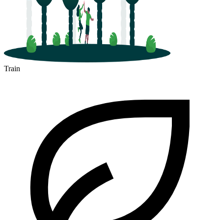
Train