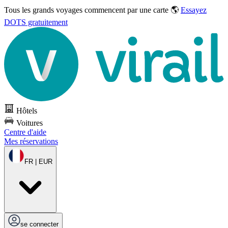
Tous les grands voyages commencent par une carte 🌎
Essayez
DOTS gratuitement
Hôtels
Voitures
Centre d'aide
Mes réservations
FR | EUR
se connecter