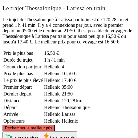
Le trajet Thessalonique - Larissa en train
Le trajet de Thessalonique à Larissa par train est de 120,28 km et
prend 1 h 41 min. Il y a 4 connexions par jour, avec le premier
départ au 05:00 et le dernier au 21:50. Il est possible de voyager de
Thessalonique à Larissa par train pour aussi peu que 16,50 € ou
jusqu'à 17,40 €. Le meilleur prix pour ce voyage est 16,50 €.
Prix ​​le plus bas
16,50 €
Durée du trajet
1 h 41 min
Connexion par jour
Hellenic
4
Prix ​​le plus bas
Hellenic
16,50 €
Le prix le plus élevé
Hellenic
17,40 €
Premier départ
Hellenic
05:00
Dernier départ
Hellenic
21:50
Distance
Hellenic
120,28 km
Départ
Hellenic
Thessalonique
Arrivée
Hellenic
Larissa
Opérateurs
Hellenic
Hellenic
©
CARTO
, ©
OpenStreetMap
contributors
Rechercher le meilleur prix
Thessaloniki