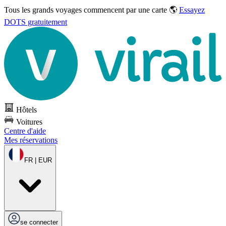
Tous les grands voyages commencent par une carte 🌎
Essayez
DOTS gratuitement
Hôtels
Voitures
Centre d'aide
Mes réservations
FR | EUR
se connecter