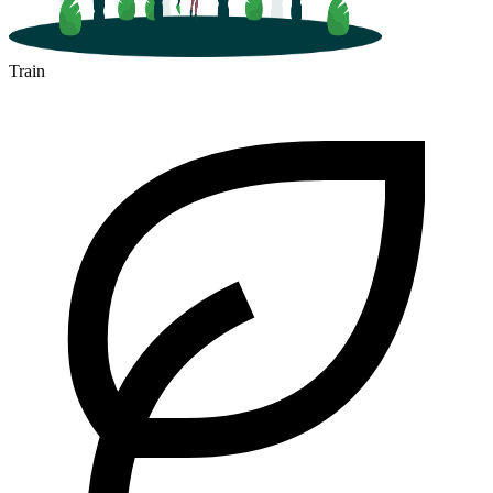
Train