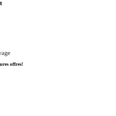
t
oyage
ures offres!