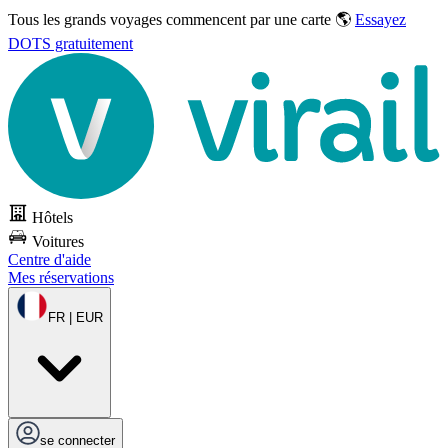
Tous les grands voyages commencent par une carte 🌎
Essayez
DOTS gratuitement
Hôtels
Voitures
Centre d'aide
Mes réservations
FR | EUR
se connecter