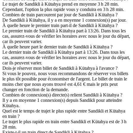
Le trajet de Sandikli à Kütahya prend en moyenne 3 h 28 min.
Cependant, l'option la plus rapide vous y conduira en 3 h 28 min.
Combien de train parcourent par jour de Sandikli à Kütahya ?
De Sandikli à Kütahya, il y a en moyenne 1 connexion(s) par jour.
À quelle heure le premier train part-il de Sandikli à Kütahya ?
Le premier train de Sandikli à Kütahya part à 13:26. Dans tous les
cas, assurez-vous de vérifier les horaires avec nous le jour du départ,
car ils peuvent varier.
À quelle heure part le dernier train de Sandikli à Kütahya ?
Le dernier train de Sandikli à Kütahya part à 13:26. Dans tous les
cas, assurez-vous de vérifier les horaires avec nous le jour du départ,
car ils peuvent varier.
Dois-je réserver mon billet de Sandikli à Kütahya à l'avance ?
Si vous le pouvez, nous vous recommandons de réserver vos billets
le plus tôt possible pour économiser de l'argent. Le billet de train le
moins cher que nous ayons trouvé est 4,61 € mais le prix peut
changer en fonction de la demande.
Combien de connexion(s) directe(s) relient Sandikli à Kütahya ?
Il y a en moyenne 1 connexion(s) depuis Sandikli pour atteindre
Kütahya.
Quel est le temps de trajet le plus rapide entre Sandikli et Kütahya
en train ?
Le trajet le plus rapide en train entre Sandikli et Kütahya est de 3 h
28 min.
Existe-t-il un train direct de Sandikli à Kütahya ?