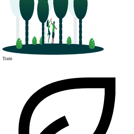
Train