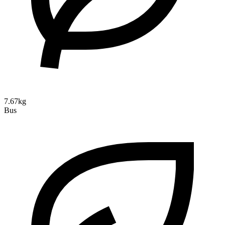
7.67kg
Bus