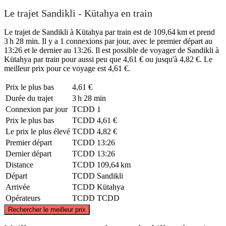
Le trajet Sandikli - Kütahya en train
Le trajet de Sandikli à Kütahya par train est de 109,64 km et prend
3 h 28 min. Il y a 1 connexions par jour, avec le premier départ au
13:26 et le dernier au 13:26. Il est possible de voyager de Sandikli à
Kütahya par train pour aussi peu que 4,61 € ou jusqu'à 4,82 €. Le
meilleur prix pour ce voyage est 4,61 €.
Prix ​​le plus bas
4,61 €
Durée du trajet
3 h 28 min
Connexion par jour
TCDD
1
Prix ​​le plus bas
TCDD
4,61 €
Le prix le plus élevé
TCDD
4,82 €
Premier départ
TCDD
13:26
Dernier départ
TCDD
13:26
Distance
TCDD
109,64 km
Départ
TCDD
Sandikli
Arrivée
TCDD
Kütahya
Opérateurs
TCDD
TCDD
©
CARTO
, ©
OpenStreetMap
contributors
Rechercher le meilleur prix
Kütahya