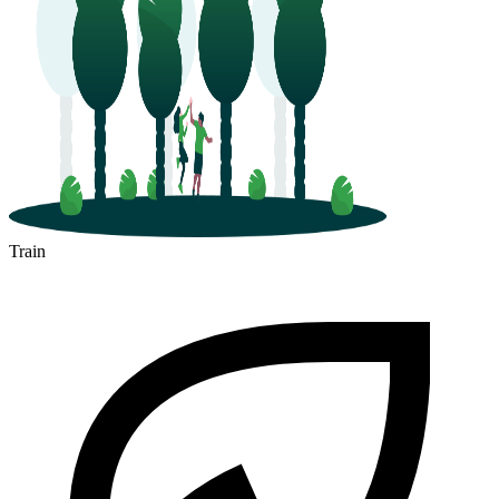
Train