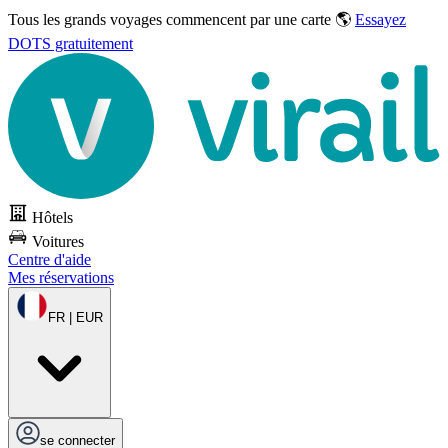
Tous les grands voyages commencent par une carte 🌎
Essayez
DOTS gratuitement
Hôtels
Voitures
Centre d'aide
Mes réservations
FR | EUR
se connecter