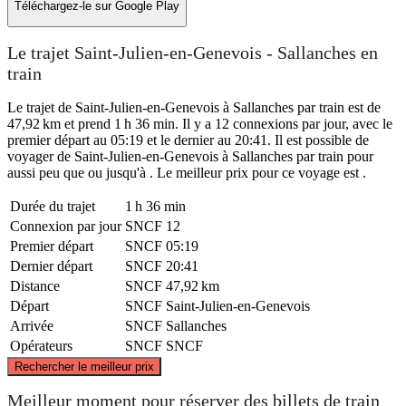
Téléchargez-le sur
Google Play
Le trajet Saint-Julien-en-Genevois - Sallanches en
train
Le trajet de Saint-Julien-en-Genevois à Sallanches par train est de
47,92 km et prend 1 h 36 min. Il y a 12 connexions par jour, avec le
premier départ au 05:19 et le dernier au 20:41. Il est possible de
voyager de Saint-Julien-en-Genevois à Sallanches par train pour
aussi peu que ou jusqu'à . Le meilleur prix pour ce voyage est .
Durée du trajet
1 h 36 min
Connexion par jour
SNCF
12
Premier départ
SNCF
05:19
Dernier départ
SNCF
20:41
Distance
SNCF
47,92 km
Départ
SNCF
Saint-Julien-en-Genevois
Arrivée
SNCF
Sallanches
Opérateurs
SNCF
SNCF
©
CARTO
, ©
OpenStreetMap
contributors
Rechercher le meilleur prix
Meilleur moment pour réserver des billets de train
Saint-Julien-en-Genevois