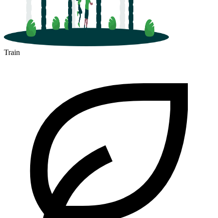
Train