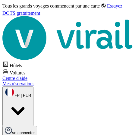
Tous les grands voyages commencent par une carte 🌎
Essayez
DOTS gratuitement
Hôtels
Voitures
Centre d'aide
Mes réservations
FR | EUR
se connecter