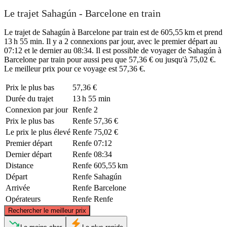
Le trajet Sahagún - Barcelone en train
Le trajet de Sahagún à Barcelone par train est de 605,55 km et prend
13 h 55 min. Il y a 2 connexions par jour, avec le premier départ au
07:12 et le dernier au 08:34. Il est possible de voyager de Sahagún à
Barcelone par train pour aussi peu que 57,36 € ou jusqu'à 75,02 €.
Le meilleur prix pour ce voyage est 57,36 €.
Prix ​​le plus bas
57,36 €
Durée du trajet
13 h 55 min
Connexion par jour
Renfe
2
Prix ​​le plus bas
Renfe
57,36 €
Le prix le plus élevé
Renfe
75,02 €
Premier départ
Renfe
07:12
Dernier départ
Renfe
08:34
Distance
Renfe
605,55 km
Départ
Renfe
Sahagún
Arrivée
Renfe
Barcelone
Opérateurs
Renfe
Renfe
©
CARTO
, ©
OpenStreetMap
contributors
Rechercher le meilleur prix