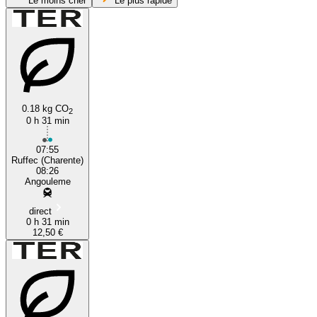
Le moins cher
Le plus rapide
0.18 kg CO
2
0 h 31 min
Angoulême
07:55
Ruffec (Charente)
08:26
Angouleme
direct
0 h 31 min
12,50 €