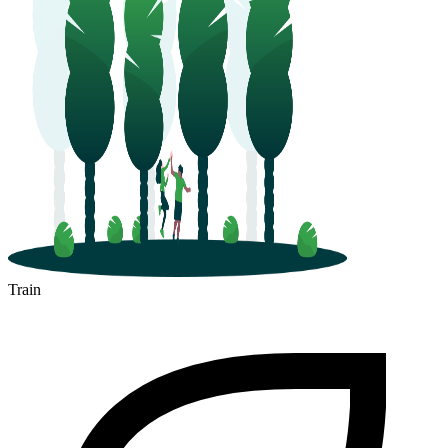
Train