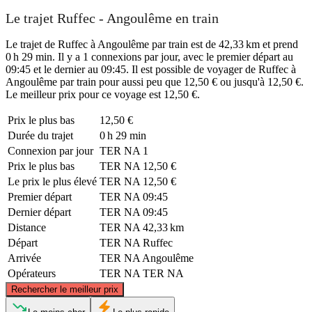
Le trajet Ruffec - Angoulême en train
Le trajet de Ruffec à Angoulême par train est de 42,33 km et prend
0 h 29 min. Il y a 1 connexions par jour, avec le premier départ au
09:45 et le dernier au 09:45. Il est possible de voyager de Ruffec à
Angoulême par train pour aussi peu que 12,50 € ou jusqu'à 12,50 €.
Le meilleur prix pour ce voyage est 12,50 €.
Prix ​​le plus bas
12,50 €
Durée du trajet
0 h 29 min
Connexion par jour
TER NA
1
Prix ​​le plus bas
TER NA
12,50 €
Le prix le plus élevé
TER NA
12,50 €
Premier départ
TER NA
09:45
Dernier départ
TER NA
09:45
Distance
TER NA
42,33 km
Départ
TER NA
Ruffec
Arrivée
TER NA
Angoulême
Opérateurs
TER NA
TER NA
©
CARTO
, ©
OpenStreetMap
contributors
Rechercher le meilleur prix
Ruffec