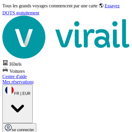
Tous les grands voyages commencent par une carte 🌎
Essayez
DOTS gratuitement
Hôtels
Voitures
Centre d'aide
Mes réservations
FR | EUR
se connecter