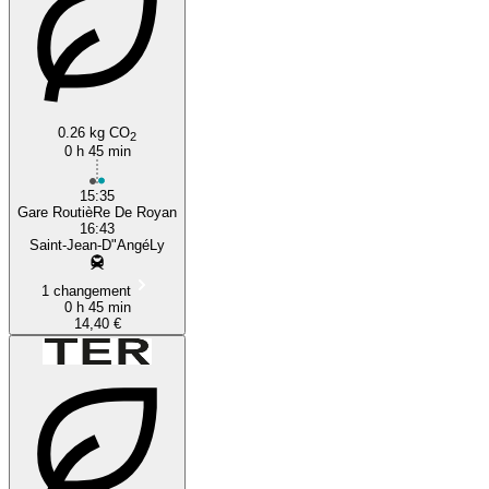
0.26 kg CO
2
0 h 45 min
15:35
Gare RoutièRe De Royan
16:43
Saint-Jean-D"AngéLy
1 changement
0 h 45 min
14,40 €