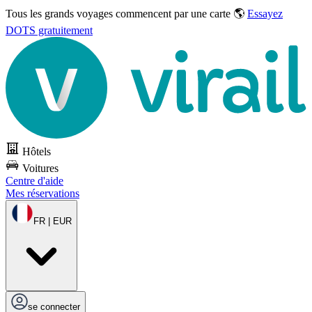
Tous les grands voyages commencent par une carte 🌎
Essayez
DOTS gratuitement
Hôtels
Voitures
Centre d'aide
Mes réservations
FR | EUR
se connecter