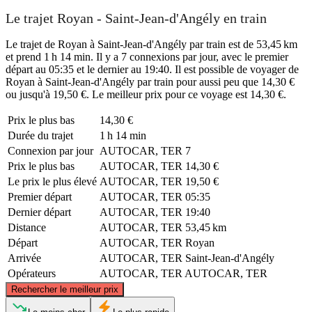
Le trajet Royan - Saint-Jean-d'Angély en train
Le trajet de Royan à Saint-Jean-d'Angély par train est de 53,45 km
et prend 1 h 14 min. Il y a 7 connexions par jour, avec le premier
départ au 05:35 et le dernier au 19:40. Il est possible de voyager de
Royan à Saint-Jean-d'Angély par train pour aussi peu que 14,30 €
ou jusqu'à 19,50 €. Le meilleur prix pour ce voyage est 14,30 €.
Prix ​​le plus bas
14,30 €
Durée du trajet
1 h 14 min
Connexion par jour
AUTOCAR, TER
7
Prix ​​le plus bas
AUTOCAR, TER
14,30 €
Le prix le plus élevé
AUTOCAR, TER
19,50 €
Premier départ
AUTOCAR, TER
05:35
Dernier départ
AUTOCAR, TER
19:40
Distance
AUTOCAR, TER
53,45 km
Départ
AUTOCAR, TER
Royan
Arrivée
AUTOCAR, TER
Saint-Jean-d'Angély
Opérateurs
AUTOCAR, TER
AUTOCAR, TER
©
CARTO
, ©
OpenStreetMap
contributors
Rechercher le meilleur prix
Saint-Jean-d'Angély