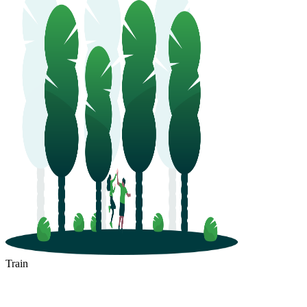
Train