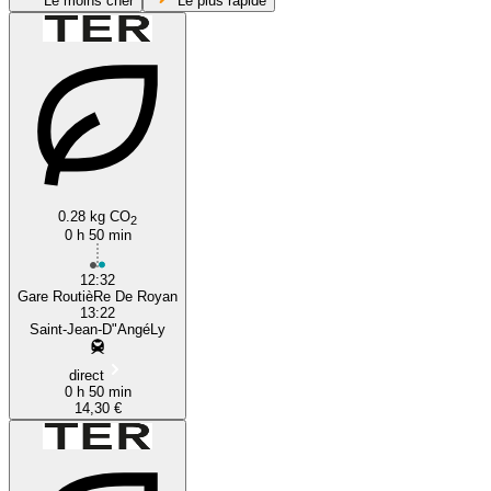
Le moins cher
Le plus rapide
Royan
0.28 kg CO
2
0 h 50 min
12:32
Gare RoutièRe De Royan
13:22
Saint-Jean-D"AngéLy
direct
0 h 50 min
14,30 €