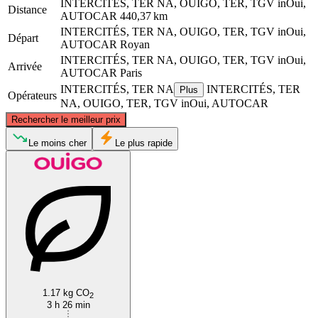
INTERCITÉS, TER NA, OUIGO, TER, TGV inOui,
Distance
AUTOCAR
440,37 km
INTERCITÉS, TER NA, OUIGO, TER, TGV inOui,
Départ
AUTOCAR
Royan
INTERCITÉS, TER NA, OUIGO, TER, TGV inOui,
Arrivée
AUTOCAR
Paris
INTERCITÉS, TER NA
INTERCITÉS, TER
Plus
Opérateurs
NA, OUIGO, TER, TGV inOui, AUTOCAR
©
CARTO
, ©
OpenStreetMap
contributors
Rechercher le meilleur prix
Paris
Le moins cher
Le plus rapide
Royan
1.17 kg CO
2
3 h 26 min