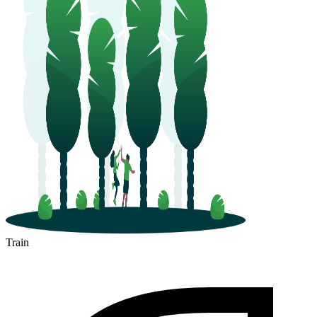
Train