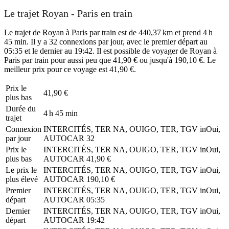
Le trajet Royan - Paris en train
Le trajet de Royan à Paris par train est de 440,37 km et prend 4 h
45 min. Il y a 32 connexions par jour, avec le premier départ au
05:35 et le dernier au 19:42. Il est possible de voyager de Royan à
Paris par train pour aussi peu que 41,90 € ou jusqu'à 190,10 €. Le
meilleur prix pour ce voyage est 41,90 €.
Prix ​​le
41,90 €
plus bas
Durée du
4 h 45 min
trajet
Connexion
INTERCITÉS, TER NA, OUIGO, TER, TGV inOui,
par jour
AUTOCAR
32
Prix ​​le
INTERCITÉS, TER NA, OUIGO, TER, TGV inOui,
plus bas
AUTOCAR
41,90 €
Le prix le
INTERCITÉS, TER NA, OUIGO, TER, TGV inOui,
plus élevé
AUTOCAR
190,10 €
Premier
INTERCITÉS, TER NA, OUIGO, TER, TGV inOui,
départ
AUTOCAR
05:35
Dernier
INTERCITÉS, TER NA, OUIGO, TER, TGV inOui,
départ
AUTOCAR
19:42