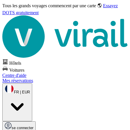
Tous les grands voyages commencent par une carte 🌎
Essayez
DOTS gratuitement
Hôtels
Voitures
Centre d'aide
Mes réservations
FR | EUR
se connecter