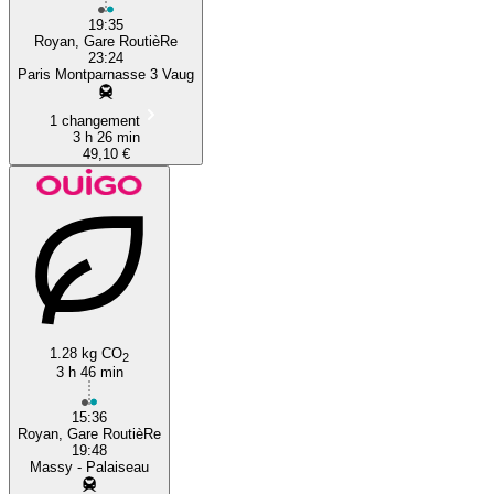
19:35
Royan, Gare RoutièRe
23:24
Paris Montparnasse 3 Vaug
1 changement
3 h 26 min
49,10 €
1.28 kg CO
2
3 h 46 min
15:36
Royan, Gare RoutièRe
19:48
Massy - Palaiseau