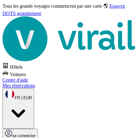
Tous les grands voyages commencent par une carte 🌎
Essayez
DOTS gratuitement
Hôtels
Voitures
Centre d'aide
Mes réservations
FR | EUR
se connecter