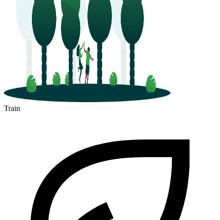
Train