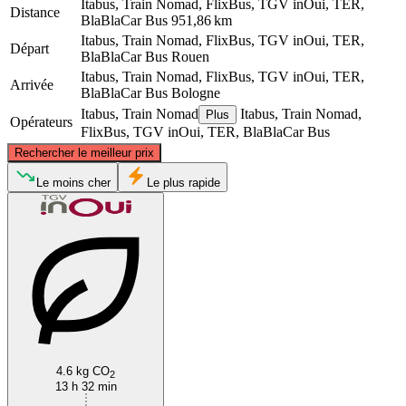
Itabus, Train Nomad, FlixBus, TGV inOui, TER,
Distance
BlaBlaCar Bus
951,86 km
Itabus, Train Nomad, FlixBus, TGV inOui, TER,
Départ
BlaBlaCar Bus
Rouen
Itabus, Train Nomad, FlixBus, TGV inOui, TER,
Arrivée
BlaBlaCar Bus
Bologne
Itabus, Train Nomad
Itabus, Train Nomad,
Plus
Opérateurs
FlixBus, TGV inOui, TER, BlaBlaCar Bus
©
CARTO
, ©
OpenStreetMap
contributors
Rechercher le meilleur prix
Rouen
Le moins cher
Le plus rapide
Bologna
4.6 kg CO
2
13 h 32 min