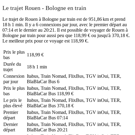
Le trajet Rouen - Bologne en train
Le trajet de Rouen à Bologne par train est de 951,86 km et prend
18 h 1 min. Il y a 6 connexions par jour, avec le premier départ au
07:14 et le dernier au 20:21. Il est possible de voyager de Rouen à
Bologne par train pour aussi peu que 118,99 € ou jusqu'à 370,18 €.
Le meilleur prix pour ce voyage est 118,99 €.
Prix ​​le plus
118,99 €
bas
Durée du
18 h 1 min
trajet
Connexion
Itabus, Train Nomad, FlixBus, TGV inOui, TER,
par jour
BlaBlaCar Bus
6
Prix ​​le plus
Itabus, Train Nomad, FlixBus, TGV inOui, TER,
bas
BlaBlaCar Bus
118,99 €
Le prix le
Itabus, Train Nomad, FlixBus, TGV inOui, TER,
plus élevé
BlaBlaCar Bus
370,18 €
Premier
Itabus, Train Nomad, FlixBus, TGV inOui, TER,
départ
BlaBlaCar Bus
07:14
Dernier
Itabus, Train Nomad, FlixBus, TGV inOui, TER,
départ
BlaBlaCar Bus
20:21