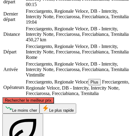
départ
00:15
Frecciargento, Regionale Veloce, DB - Intercity,
Dernier
Intercity Notte, Frecciarossa, Frecciabianca, Trenitalia
départ
19:04
Frecciargento, Regionale Veloce, DB - Intercity,
Distance
Intercity Notte, Frecciarossa, Frecciabianca, Trenitalia
450,27 km
Frecciargento, Regionale Veloce, DB - Intercity,
Départ
Intercity Notte, Frecciarossa, Frecciabianca, Trenitalia
Rome
Frecciargento, Regionale Veloce, DB - Intercity,
Arrivée
Intercity Notte, Frecciarossa, Frecciabianca, Trenitalia
Vintimille
Frecciargento, Regionale Veloce
Frecciargento,
Plus
Opérateurs
Regionale Veloce, DB - Intercity, Intercity Notte,
Frecciarossa, Frecciabianca, Trenitalia
©
CARTO
, ©
OpenStreetMap
contributors
Rechercher le meilleur prix
Le moins cher
Le plus rapide
Ventimiglia