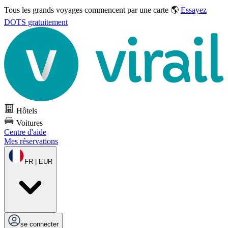
Tous les grands voyages commencent par une carte 🌎
Essayez
DOTS gratuitement
Hôtels
Voitures
Centre d'aide
Mes réservations
FR | EUR
se connecter