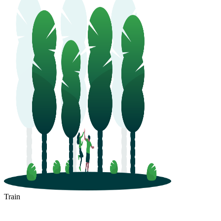
Train