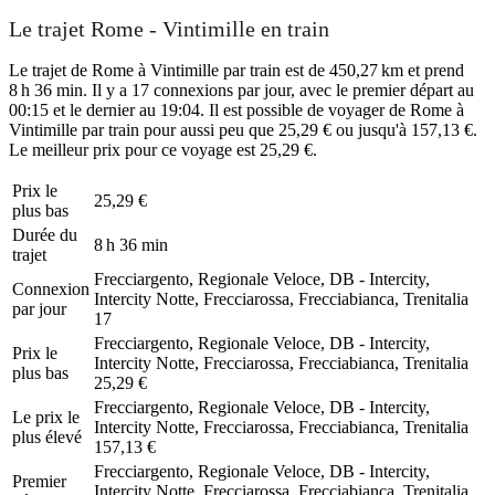
Le trajet Rome - Vintimille en train
Le trajet de Rome à Vintimille par train est de 450,27 km et prend
8 h 36 min. Il y a 17 connexions par jour, avec le premier départ au
00:15 et le dernier au 19:04. Il est possible de voyager de Rome à
Vintimille par train pour aussi peu que 25,29 € ou jusqu'à 157,13 €.
Le meilleur prix pour ce voyage est 25,29 €.
Prix ​​le
25,29 €
plus bas
Durée du
8 h 36 min
trajet
Frecciargento, Regionale Veloce, DB - Intercity,
Connexion
Intercity Notte, Frecciarossa, Frecciabianca, Trenitalia
par jour
17
Frecciargento, Regionale Veloce, DB - Intercity,
Prix ​​le
Intercity Notte, Frecciarossa, Frecciabianca, Trenitalia
plus bas
25,29 €
Frecciargento, Regionale Veloce, DB - Intercity,
Le prix le
Intercity Notte, Frecciarossa, Frecciabianca, Trenitalia
plus élevé
157,13 €
Frecciargento, Regionale Veloce, DB - Intercity,
Premier
Intercity Notte, Frecciarossa, Frecciabianca, Trenitalia