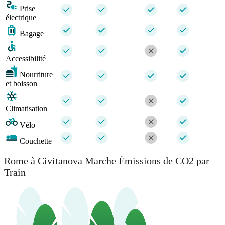
Prise
électrique
Bagage
Accessibilité
Nourriture
et boisson
Climatisation
Vélo
Couchette
Rome à Civitanova Marche Émissions de CO2 par
Train