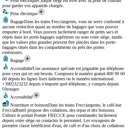
Prise électrique
Chaque siège est livré avec sa prise de courant
pour garder vos appareils chargés.
Prise électrique
Bagage
Dans les trains Frecciargento, vous ne serez confronté à
aucune restriction quant au nombre de bagages que vous pouvez
emporter à bord. Vous pouvez facilement ranger de petits sacs et
objets dans les porte-bagages supérieurs ou sous votre siège, tandis
que les valises plus grandes peuvent être placées dans les porte-
bagages situés dans les compartiments ou près des portes
extérieures.
Bagage
Accessibilité
Une assistance spéciale est joignable par téléphone
pour ceux qui en ont besoin. Composez le numéro gratuit 800 90 60
60 depuis les lignes fixes italiennes ou le numéro international
+3902323232 depuis n'importe quel téléphone, y compris depuis
l'étranger.
Accessibilité
Nourriture et boisson
Dans les trains Frecciargento, le café-bar
FrecciaBistrò propose des collations, des repas et des boissons.
Utilisez le portail Portale FRECCE pour commander facilement
depuis votre siège ou contactez le personnel. Les voyageurs de
première classe bénéficient d'eau, de café et d'un choix de collations