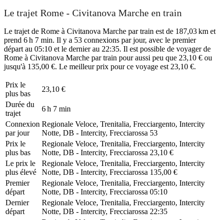
Le trajet Rome - Civitanova Marche en train
Le trajet de Rome à Civitanova Marche par train est de 187,03 km et
prend 6 h 7 min. Il y a 53 connexions par jour, avec le premier
départ au 05:10 et le dernier au 22:35. Il est possible de voyager de
Rome à Civitanova Marche par train pour aussi peu que 23,10 € ou
jusqu'à 135,00 €. Le meilleur prix pour ce voyage est 23,10 €.
Prix ​​le
23,10 €
plus bas
Durée du
6 h 7 min
trajet
Connexion
Regionale Veloce, Trenitalia, Frecciargento, Intercity
par jour
Notte, DB - Intercity, Frecciarossa
53
Prix ​​le
Regionale Veloce, Trenitalia, Frecciargento, Intercity
plus bas
Notte, DB - Intercity, Frecciarossa
23,10 €
Le prix le
Regionale Veloce, Trenitalia, Frecciargento, Intercity
plus élevé
Notte, DB - Intercity, Frecciarossa
135,00 €
Premier
Regionale Veloce, Trenitalia, Frecciargento, Intercity
départ
Notte, DB - Intercity, Frecciarossa
05:10
Dernier
Regionale Veloce, Trenitalia, Frecciargento, Intercity
départ
Notte, DB - Intercity, Frecciarossa
22:35