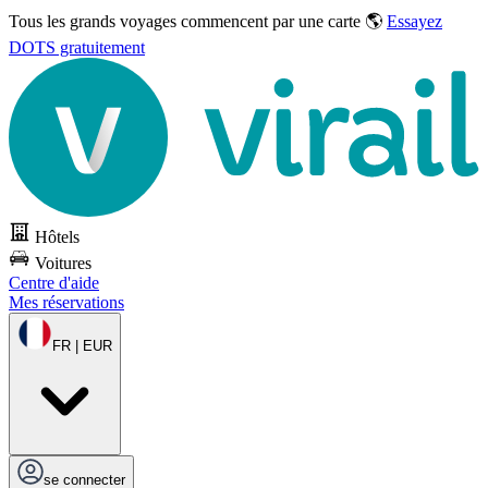
Tous les grands voyages commencent par une carte 🌎
Essayez
DOTS gratuitement
Hôtels
Voitures
Centre d'aide
Mes réservations
FR | EUR
se connecter