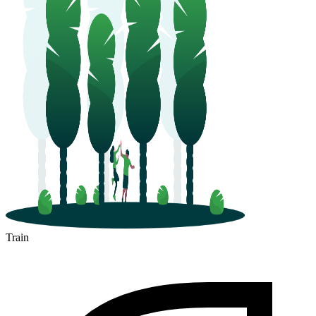
Train