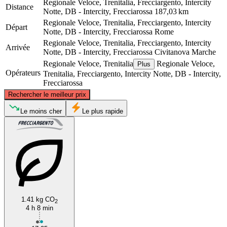
Regionale Veloce, Trenitalia, Frecciargento, Intercity
Distance
Notte, DB - Intercity, Frecciarossa
187,03 km
Regionale Veloce, Trenitalia, Frecciargento, Intercity
Départ
Notte, DB - Intercity, Frecciarossa
Rome
Regionale Veloce, Trenitalia, Frecciargento, Intercity
Arrivée
Notte, DB - Intercity, Frecciarossa
Civitanova Marche
Regionale Veloce, Trenitalia
Regionale Veloce,
Plus
Opérateurs
Trenitalia, Frecciargento, Intercity Notte, DB - Intercity,
Frecciarossa
©
CARTO
, ©
OpenStreetMap
contributors
Rechercher le meilleur prix
Civitanova Marche
Le moins cher
Le plus rapide
1.41 kg CO
2
4 h 8 min
Rome