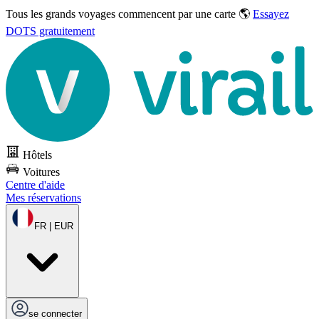
Tous les grands voyages commencent par une carte 🌎
Essayez
DOTS gratuitement
Hôtels
Voitures
Centre d'aide
Mes réservations
FR | EUR
se connecter