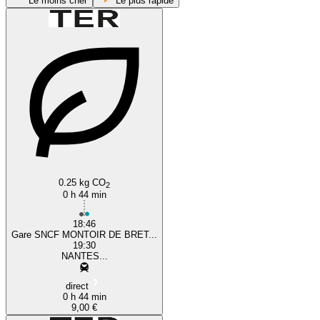
Le moins cher
Le plus rapide
Pornichet
Nantes
0.25 kg CO
2
0 h 44 min
18:46
Gare SNCF MONTOIR DE BRET...
19:30
NANTES...
direct
0 h 44 min
9,00 €