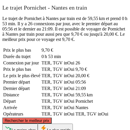
Le trajet Pornichet - Nantes en train
Le trajet de Pornichet à Nantes par train est de 59,55 km et prend 0 h
53 min. Il y a 26 connexions par jour, avec le premier départ au
05:56 et le dernier au 21:09. Il est possible de voyager de Pornichet
à Nantes par train pour aussi peu que 9,70 € ou jusqu'à 20,00 €. Le
meilleur prix pour ce voyage est 9,70 €.
Prix ​​le plus bas
9,70 €
Durée du trajet
0 h 53 min
Connexion par jour
TER, TGV inOui
26
Prix ​​le plus bas
TER, TGV inOui
9,70 €
Le prix le plus élevé
TER, TGV inOui
20,00 €
Premier départ
TER, TGV inOui
05:56
Dernier départ
TER, TGV inOui
21:09
Distance
TER, TGV inOui
59,55 km
Départ
TER, TGV inOui
Pornichet
Arrivée
TER, TGV inOui
Nantes
Opérateurs
TER, TGV inOui
TER, TGV inOui
©
CARTO
, ©
OpenStreetMap
contributors
Rechercher le meilleur prix