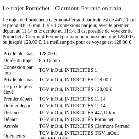
Le trajet Pornichet - Clermont-Ferrand en train
Le trajet de Pornichet à Clermont-Ferrand par train est de 447,11 km
et prend 8 h 16 min. Il y a 1 connexions par jour, avec le premier
départ au 11:14 et le dernier au 11:14. Il est possible de voyager de
Pornichet à Clermont-Ferrand par train pour aussi peu que 128,00 €
ou jusqu'à 128,00 €. Le meilleur prix pour ce voyage est 128,00 €.
Prix ​​le plus bas
128,00 €
Durée du trajet
8 h 16 min
Connexion par
TGV inOui, INTERCITÉS
1
jour
Prix ​​le plus bas
TGV inOui, INTERCITÉS
128,00 €
Le prix le plus
TGV inOui, INTERCITÉS
128,00 €
élevé
Premier départ
TGV inOui, INTERCITÉS
11:14
Dernier départ
TGV inOui, INTERCITÉS
11:14
Distance
TGV inOui, INTERCITÉS
447,11 km
Départ
TGV inOui, INTERCITÉS
Pornichet
Arrivée
TGV inOui, INTERCITÉS
Clermont-Ferrand
TGV inOui, INTERCITÉS
TGV inOui,
Opérateurs
INTERCITÉS