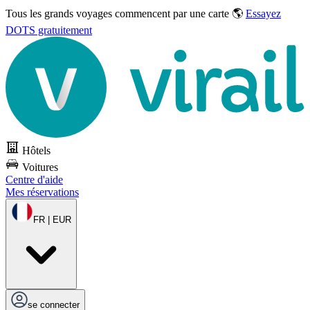
Tous les grands voyages commencent par une carte 🌎
Essayez
DOTS gratuitement
Hôtels
Voitures
Centre d'aide
Mes réservations
FR | EUR
se connecter