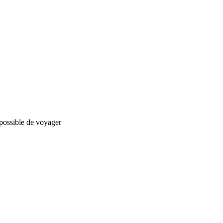
t possible de voyager
nStreetMap
contributors
Blois