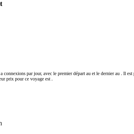
t
 a connexions par jour, avec le premier départ au et le dernier au . Il es
eur prix pour ce voyage est .
©
CARTO
, ©
Ope
n