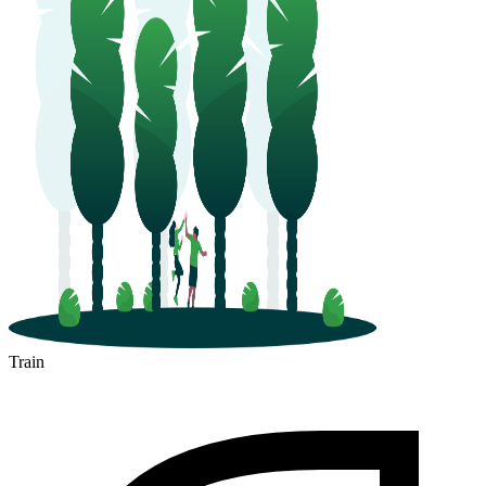
Train