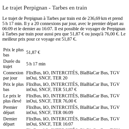
Le trajet Perpignan - Tarbes en train
Le trajet de Perpignan à Tarbes par train est de 236,69 km et prend
5 h 17 min. Il y a 20 connexions par jour, avec le premier départ au
06:09 et le dernier au 16:07. Il est possible de voyager de Perpignan
à Tarbes par train pour aussi peu que 51,87 € ou jusqu'à 76,00 €. Le
meilleur prix pour ce voyage est 51,87 €.
Prix ​​le plus
51,87 €
bas
Durée du
5 h 17 min
trajet
Connexion
FlixBus, liO, INTERCITÉS, BlaBlaCar Bus, TGV
par jour
inOui, SNCF, TER
20
Prix ​​le plus
FlixBus, liO, INTERCITÉS, BlaBlaCar Bus, TGV
bas
inOui, SNCF, TER
51,87 €
Le prix le
FlixBus, liO, INTERCITÉS, BlaBlaCar Bus, TGV
plus élevé
inOui, SNCF, TER
76,00 €
Premier
FlixBus, liO, INTERCITÉS, BlaBlaCar Bus, TGV
départ
inOui, SNCF, TER
06:09
Dernier
FlixBus, liO, INTERCITÉS, BlaBlaCar Bus, TGV
départ
inOui, SNCF, TER
16:07