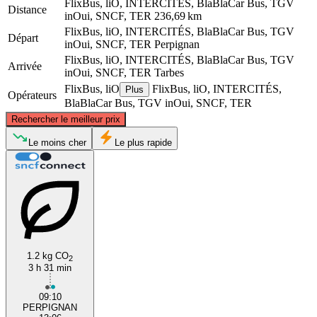
FlixBus, liO, INTERCITÉS, BlaBlaCar Bus, TGV
Distance
inOui, SNCF, TER
236,69 km
FlixBus, liO, INTERCITÉS, BlaBlaCar Bus, TGV
Départ
inOui, SNCF, TER
Perpignan
FlixBus, liO, INTERCITÉS, BlaBlaCar Bus, TGV
Arrivée
inOui, SNCF, TER
Tarbes
FlixBus, liO
FlixBus, liO, INTERCITÉS,
Plus
Opérateurs
BlaBlaCar Bus, TGV inOui, SNCF, TER
©
CARTO
, ©
OpenStreetMap
contributors
Rechercher le meilleur prix
Le moins cher
Le plus rapide
Tarbes
Perpignan
1.2 kg CO
2
3 h 31 min
09:10
PERPIGNAN