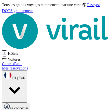
Tous les grands voyages commencent par une carte 🌎
Essayez
DOTS gratuitement
Hôtels
Voitures
Centre d'aide
Mes réservations
FR | EUR
se connecter