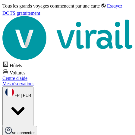
Tous les grands voyages commencent par une carte 🌎
Essayez
DOTS gratuitement
Hôtels
Voitures
Centre d'aide
Mes réservations
FR | EUR
se connecter