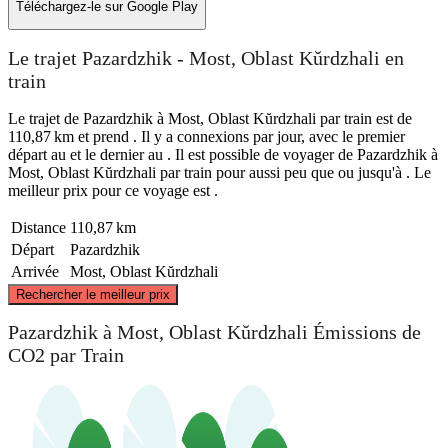
Téléchargez-le sur
Google Play
Le trajet Pazardzhik - Most, Oblast Kŭrdzhali en
train
Le trajet de Pazardzhik à Most, Oblast Kŭrdzhali par train est de
110,87 km et prend . Il y a connexions par jour, avec le premier
départ au et le dernier au . Il est possible de voyager de Pazardzhik à
Most, Oblast Kŭrdzhali par train pour aussi peu que ou jusqu'à . Le
meilleur prix pour ce voyage est .
Distance
110,87 km
Départ
Pazardzhik
Arrivée
Most, Oblast Kŭrdzhali
©
CARTO
, ©
OpenStreetMap
contributors
Rechercher le meilleur prix
Pazardzhik à Most, Oblast Kŭrdzhali Émissions de
Pazardzhik
CO2 par Train