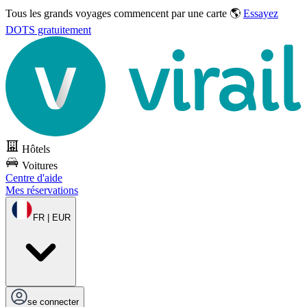
Tous les grands voyages commencent par une carte 🌎
Essayez
DOTS gratuitement
Hôtels
Voitures
Centre d'aide
Mes réservations
FR | EUR
se connecter