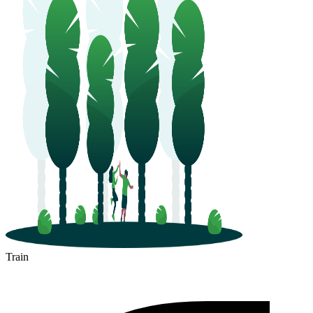
Train