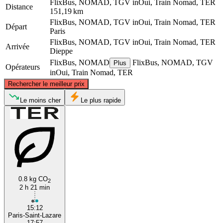
FlixBus, NOMAD, TGV inOui, Train Nomad, TER
Distance
151,19 km
FlixBus, NOMAD, TGV inOui, Train Nomad, TER
Départ
Paris
FlixBus, NOMAD, TGV inOui, Train Nomad, TER
Arrivée
Dieppe
FlixBus, NOMAD
FlixBus, NOMAD, TGV
Plus
Opérateurs
inOui, Train Nomad, TER
©
CARTO
, ©
OpenStreetMap
contributors
Rechercher le meilleur prix
Dieppe
Le moins cher
Le plus rapide
0.8 kg CO
2
2 h 21 min
Paris
15:12
Paris-Saint-Lazare
17:57