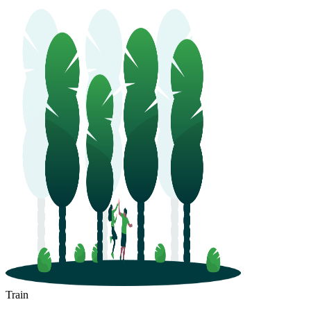
Train