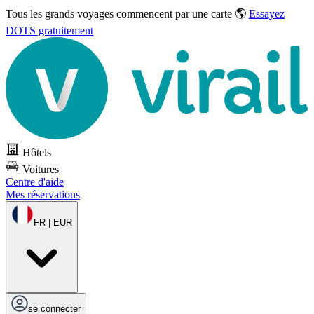
Tous les grands voyages commencent par une carte 🌎
Essayez
DOTS gratuitement
Hôtels
Voitures
Centre d'aide
Mes réservations
FR | EUR
se connecter