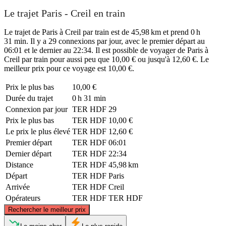
Le trajet Paris - Creil en train
Le trajet de Paris à Creil par train est de 45,98 km et prend 0 h
31 min. Il y a 29 connexions par jour, avec le premier départ au
06:01 et le dernier au 22:34. Il est possible de voyager de Paris à
Creil par train pour aussi peu que 10,00 € ou jusqu'à 12,60 €. Le
meilleur prix pour ce voyage est 10,00 €.
Prix ​​le plus bas
10,00 €
Durée du trajet
0 h 31 min
Connexion par jour
TER HDF
29
Prix ​​le plus bas
TER HDF
10,00 €
Le prix le plus élevé
TER HDF
12,60 €
Premier départ
TER HDF
06:01
Dernier départ
TER HDF
22:34
Distance
TER HDF
45,98 km
Départ
TER HDF
Paris
Arrivée
TER HDF
Creil
Opérateurs
TER HDF
TER HDF
©
CARTO
, ©
OpenStreetMap
contributors
Rechercher le meilleur prix
Creil