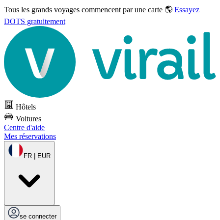
Tous les grands voyages commencent par une carte 🌎
Essayez
DOTS gratuitement
Hôtels
Voitures
Centre d'aide
Mes réservations
FR | EUR
se connecter