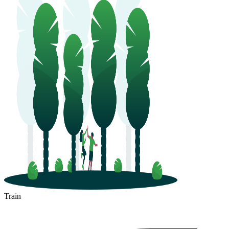
Train