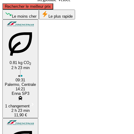
©
CARTO
, ©
OpenStreetMap
contributors
Rechercher le meilleur prix
Palermo
Le moins cher
Le plus rapide
0.81 kg CO
2
2 h 23 min
Enna
09:31
Palermo, Centrale
14:21
Enna SP3
1 changement
2 h 23 min
11,90 €