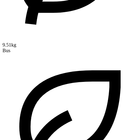
9.51kg
Bus