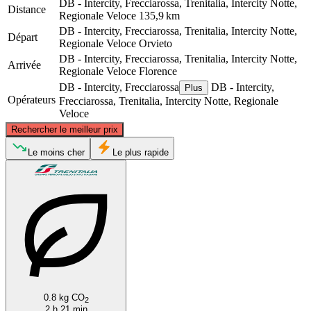
DB - Intercity, Frecciarossa, Trenitalia, Intercity Notte,
Distance
Regionale Veloce
135,9 km
DB - Intercity, Frecciarossa, Trenitalia, Intercity Notte,
Départ
Regionale Veloce
Orvieto
DB - Intercity, Frecciarossa, Trenitalia, Intercity Notte,
Arrivée
Regionale Veloce
Florence
DB - Intercity, Frecciarossa
DB - Intercity,
Plus
Opérateurs
Frecciarossa, Trenitalia, Intercity Notte, Regionale
Veloce
©
CARTO
, ©
OpenStreetMap
contributors
Rechercher le meilleur prix
Florence
Le moins cher
Le plus rapide
Orvieto
0.8 kg CO
2
2 h 21 min