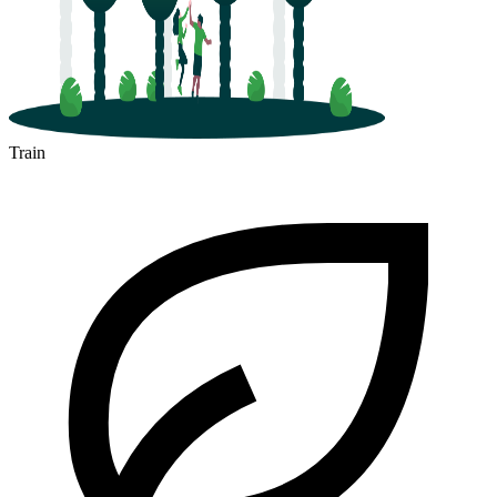
Train