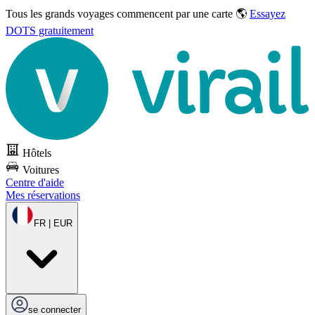
Tous les grands voyages commencent par une carte 🌎
Essayez
DOTS gratuitement
Hôtels
Voitures
Centre d'aide
Mes réservations
FR | EUR
se connecter