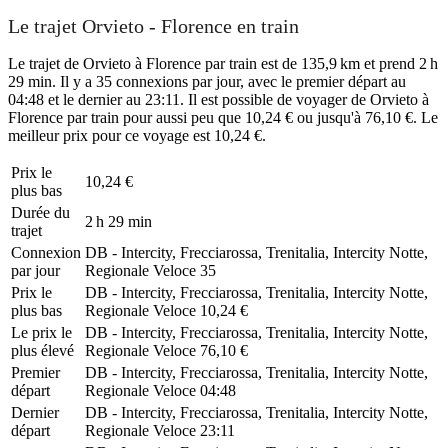
Le trajet Orvieto - Florence en train
Le trajet de Orvieto à Florence par train est de 135,9 km et prend 2 h
29 min. Il y a 35 connexions par jour, avec le premier départ au
04:48 et le dernier au 23:11. Il est possible de voyager de Orvieto à
Florence par train pour aussi peu que 10,24 € ou jusqu'à 76,10 €. Le
meilleur prix pour ce voyage est 10,24 €.
Prix ​​le
10,24 €
plus bas
Durée du
2 h 29 min
trajet
Connexion
DB - Intercity, Frecciarossa, Trenitalia, Intercity Notte,
par jour
Regionale Veloce
35
Prix ​​le
DB - Intercity, Frecciarossa, Trenitalia, Intercity Notte,
plus bas
Regionale Veloce
10,24 €
Le prix le
DB - Intercity, Frecciarossa, Trenitalia, Intercity Notte,
plus élevé
Regionale Veloce
76,10 €
Premier
DB - Intercity, Frecciarossa, Trenitalia, Intercity Notte,
départ
Regionale Veloce
04:48
Dernier
DB - Intercity, Frecciarossa, Trenitalia, Intercity Notte,
départ
Regionale Veloce
23:11