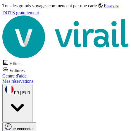
Tous les grands voyages commencent par une carte 🌎
Essayez
DOTS gratuitement
Hôtels
Voitures
Centre d'aide
Mes réservations
FR | EUR
se connecter