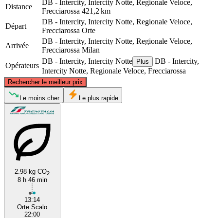
DB - Intercity, Intercity Notte, Regionale Veloce,
Distance
Frecciarossa
421,2 km
DB - Intercity, Intercity Notte, Regionale Veloce,
Départ
Frecciarossa
Orte
DB - Intercity, Intercity Notte, Regionale Veloce,
Arrivée
Frecciarossa
Milan
DB - Intercity, Intercity Notte
DB - Intercity,
Plus
Opérateurs
Intercity Notte, Regionale Veloce, Frecciarossa
©
CARTO
, ©
OpenStreetMap
contributors
Rechercher le meilleur prix
Milan
Le moins cher
Le plus rapide
2.98 kg CO
2
8 h 46 min
Orte
13:14
Orte Scalo
22:00