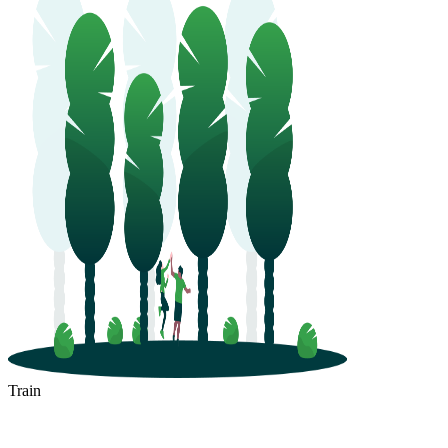
Train