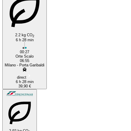
2.2 kg CO
2
6 h 28 min
00:27
Orte Scalo
06:55
Milano - Porta Garibaldi
direct
6 h 28 min
39,90 €
2.92 kg CO