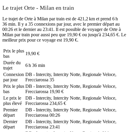
Le trajet Orte - Milan en train
Le trajet de Orte à Milan par train est de 421,2 km et prend 6 h
36 min. Il y a 35 connexions par jour, avec le premier départ au
00:26 et le dernier au 23:41. Il est possible de voyager de Orte à
Milan par train pour aussi peu que 19,90 € ou jusqu'à 234,65 €. Le
meilleur prix pour ce voyage est 19,90 €.
Prix ​​le plus
19,90 €
bas
Durée du
6 h 36 min
trajet
Connexion
DB - Intercity, Intercity Notte, Regionale Veloce,
par jour
Frecciarossa
35
Prix ​​le plus
DB - Intercity, Intercity Notte, Regionale Veloce,
bas
Frecciarossa
19,90 €
Le prix le
DB - Intercity, Intercity Notte, Regionale Veloce,
plus élevé
Frecciarossa
234,65 €
Premier
DB - Intercity, Intercity Notte, Regionale Veloce,
départ
Frecciarossa
00:26
Dernier
DB - Intercity, Intercity Notte, Regionale Veloce,
départ
Frecciarossa
23:41