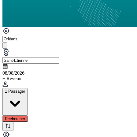
08/08/2026
+ Revenir
1 Passager
Rechercher