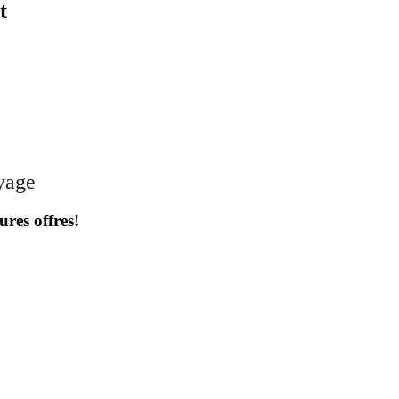
t
oyage
ures offres!